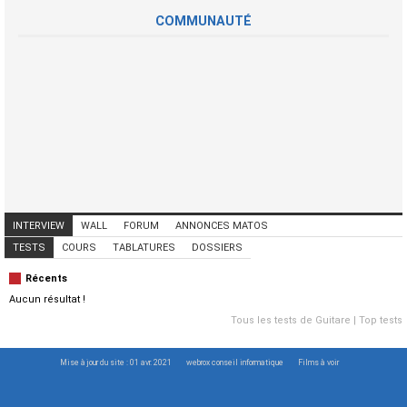
COMMUNAUTÉ
INTERVIEW
WALL
FORUM
ANNONCES MATOS
ANNONCES MUSICIENS
CONCERTS
TESTS
COURS
TABLATURES
DOSSIERS
Récents
Aucun résultat !
Tous les tests de Guitare
|
Top tests
Mise à jour du site : 01 avr. 2021
webrox conseil informatique
Films à voir