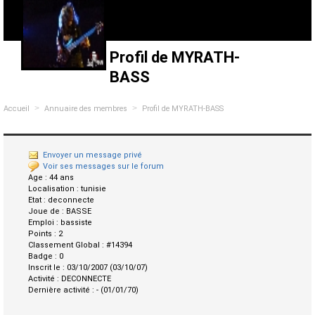
Profil de MYRATH-
BASS
>
>
Accueil
Annuaire des membres
Profil de MYRATH-BASS
Envoyer un message privé
Voir ses messages sur le forum
Age :
44 ans
Localisation :
tunisie
Etat :
deconnecte
Joue de :
BASSE
Emploi :
bassiste
Points :
2
Classement Global :
#14394
Badge :
0
Inscrit le :
03/10/2007 (03/10/07)
Activité :
DECONNECTE
Dernière activité :
- (01/01/70)