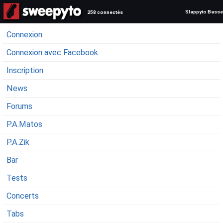
Slappyto Basse
258 connectés
Connexion
Connexion avec Facebook
Inscription
News
Forums
P.A.Matos
P.A.Zik
Bar
Tests
Concerts
Tabs