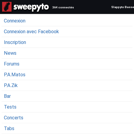
Slappyto Basse
364 connectés
Connexion
Connexion avec Facebook
Inscription
News
Forums
P.A.Matos
P.A.Zik
Bar
Tests
Concerts
Tabs