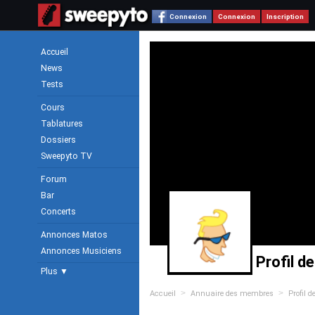
Connexion
Connexion
Inscription
Accueil
News
Tests
Cours
Tablatures
Dossiers
Sweepyto TV
Forum
Bar
Concerts
Annonces Matos
Annonces Musiciens
Profil de
Plus ▼
>
>
Accueil
Annuaire des membres
Profil d