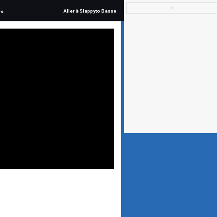
▼
Aller à Slappyto Basse
és