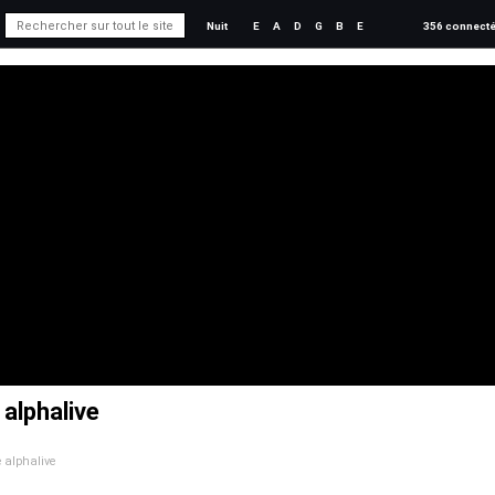
Nuit
E
A
D
G
B
E
356 connect
 alphalive
e alphalive