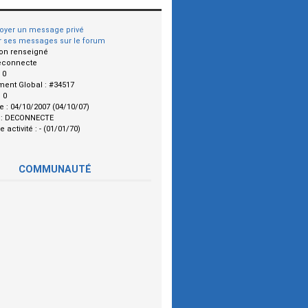
oyer un message privé
r ses messages sur le forum
on renseigné
econnecte
:
0
ment Global :
#34517
:
0
le :
04/10/2007 (04/10/07)
 :
DECONNECTE
e activité :
- (01/01/70)
COMMUNAUTÉ