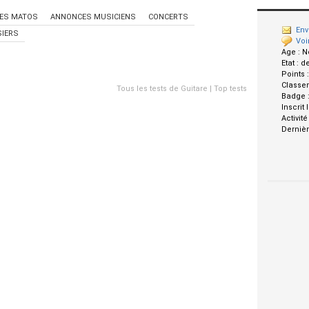
ES MATOS
ANNONCES MUSICIENS
CONCERTS
Env
IERS
Voi
Age :
N
Etat :
d
Points 
Classe
Tous les tests de Guitare
|
Top tests
Badge 
Inscrit 
Activité
Dernièr