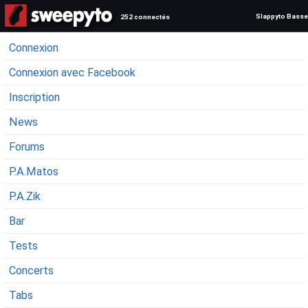
Slappyto Basse
252 connectés
Connexion
Connexion avec Facebook
Inscription
News
Forums
P.A.Matos
P.A.Zik
Bar
Tests
Concerts
Tabs