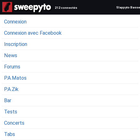
Slappyto Basse
212 connectés
Connexion
Connexion avec Facebook
Inscription
News
Forums
P.A.Matos
P.A.Zik
Bar
Tests
Concerts
Tabs