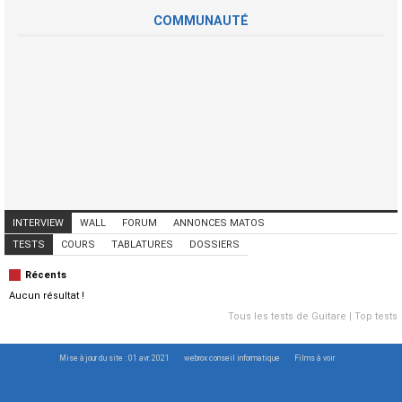
COMMUNAUTÉ
INTERVIEW
WALL
FORUM
ANNONCES MATOS
ANNONCES MUSICIENS
CONCERTS
TESTS
COURS
TABLATURES
DOSSIERS
Récents
Aucun résultat !
Tous les tests de Guitare
|
Top tests
Mise à jour du site : 01 avr. 2021
webrox conseil informatique
Films à voir