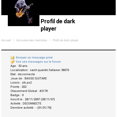
Profil de dark
player
>
>
Accueil
Annuaire des membres
Profil de dark player
Envoyer un message privé
Voir ses messages sur le forum
Age :
32 ans
Localisation :
saint quantin fallavier 38070
Etat :
deconnecte
Joue de :
BASSE GUITARE
Loisirs :
zik ps2
Points :
202
Classement Global :
#2178
Badge :
0
Inscrit le :
28/11/2007 (28/11/07)
Activité :
DECONNECTE
Dernière activité :
- (01/01/70)