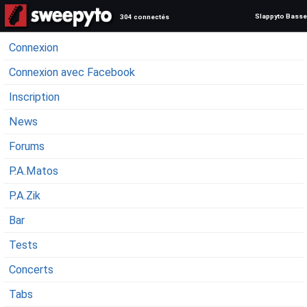
Slappyto Basse
304 connectés
Connexion
Connexion avec Facebook
Inscription
News
Forums
P.A.Matos
P.A.Zik
Bar
Tests
Concerts
Tabs