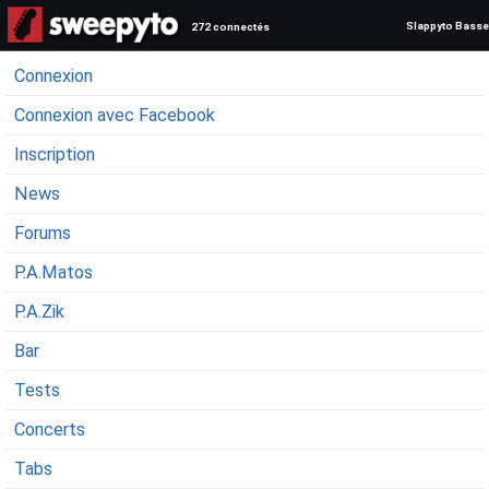
Slappyto Basse
272 connectés
Connexion
Connexion avec Facebook
Inscription
News
Forums
P.A.Matos
P.A.Zik
Bar
Tests
Concerts
Tabs