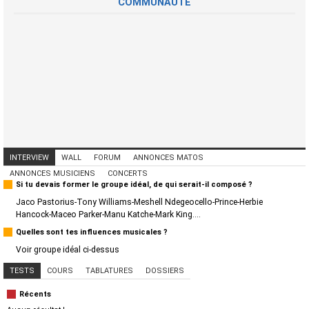
COMMUNAUTÉ
INTERVIEW
WALL
FORUM
ANNONCES MATOS
ANNONCES MUSICIENS
CONCERTS
Si tu devais former le groupe idéal, de qui serait-il composé ?
Jaco Pastorius-Tony Williams-Meshell Ndegeocello-Prince-Herbie
Hancock-Maceo Parker-Manu Katche-Mark King....
Quelles sont tes influences musicales ?
Voir groupe idéal ci-dessus
TESTS
COURS
TABLATURES
DOSSIERS
Récents