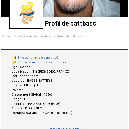
Profil de battbass
>
>
Accueil
Annuaire des membres
Profil de battbass
Envoyer un message privé
Voir ses messages sur le forum
Age :
52 ans
Localisation :
HYERES/83400/FRANCE
Etat :
deconnecte
Joue de :
BASSE BATTERIE
Loisirs :
MUSIQUE
Points :
100
Classement Global :
#3566
Badge :
0
Inscrit le :
19/04/2008 (19/04/08)
Activité :
DECONNECTE
Dernière activité :
01/03/2013 (01/03/13)