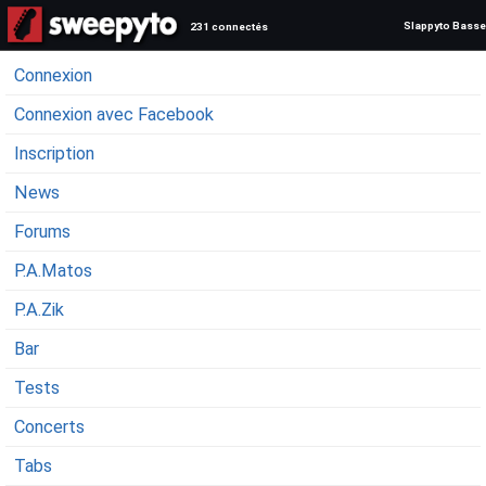
Slappyto Basse
231 connectés
Connexion
Connexion avec Facebook
Inscription
News
Forums
P.A.Matos
P.A.Zik
Bar
Tests
Concerts
Tabs