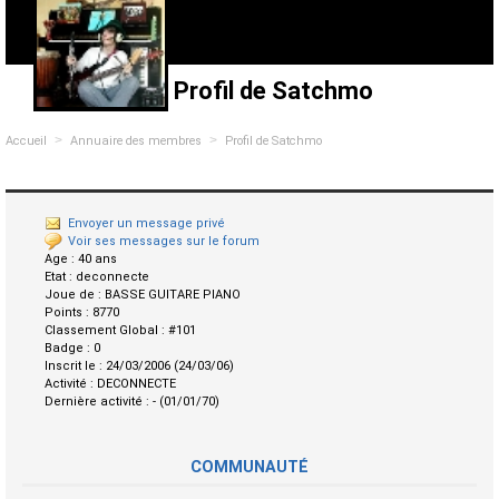
Profil de Satchmo
>
>
Accueil
Annuaire des membres
Profil de Satchmo
Envoyer un message privé
Voir ses messages sur le forum
Age :
40 ans
Etat :
deconnecte
Joue de :
BASSE GUITARE PIANO
Points :
8770
Classement Global :
#101
Badge :
0
Inscrit le :
24/03/2006 (24/03/06)
Activité :
DECONNECTE
Dernière activité :
- (01/01/70)
COMMUNAUTÉ