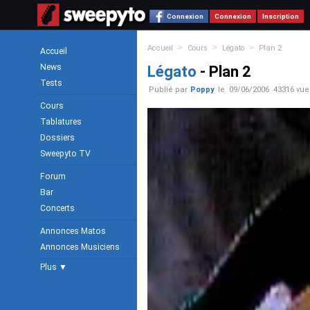
Connexion
Connexion
Inscription
>
>
>
Accueil
Cours
Légato
Plan 2
Accueil
News
Légato
- Plan 2
Tests
Publié par
Poppy
le
09/06/2006
43316 vue
Cours
Tablatures
Dossiers
Sweepyto TV
Forum
Bar
Concerts
Annonces Matos
Annonces Musiciens
Plus ▼