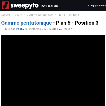
Slappyto Basse
329 connectés
>
>
>
Accueil
Cours
Gamme pentatonique
Plan 6 - Position 3
Gamme pentatonique
- Plan 6 - Position 3
Publié par
Poppy
le
28/05/2006
52712 vues
Moyen 1