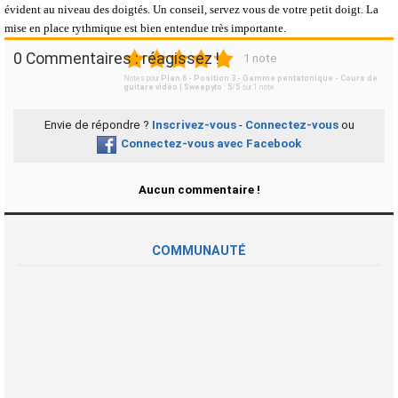
évident au niveau des doigtés. Un conseil, servez vous de votre petit doigt. La
mise en place rythmique est bien entendue très importante.
1
2
3
4
5
0 Commentaires : réagissez !
1 note
Notes pour
Plan 6 - Position 3 - Gamme pentatonique - Cours de
guitare vidéo | Sweepyto
:
5
/
5
sur
1
note
Envie de répondre ?
Inscrivez-vous
-
Connectez-vous
ou
Connectez-vous avec Facebook
Aucun commentaire !
COMMUNAUTÉ