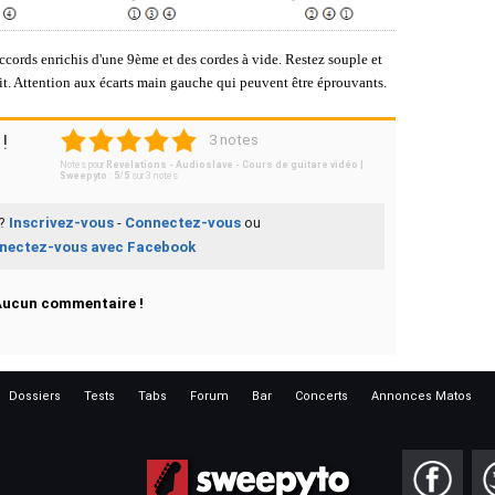
accords enrichis d'une 9ème et des cordes à vide. Restez souple et
prit. Attention aux écarts main gauche qui peuvent être éprouvants.
1
2
3
4
5
!
3 notes
Notes pour
Revelations - Audioslave - Cours de guitare vidéo |
Sweepyto
:
5
/
5
sur
3
notes
 ?
Inscrivez-vous
-
Connectez-vous
ou
nectez-vous avec Facebook
Aucun commentaire !
Dossiers
Tests
Tabs
Forum
Bar
Concerts
Annonces Matos