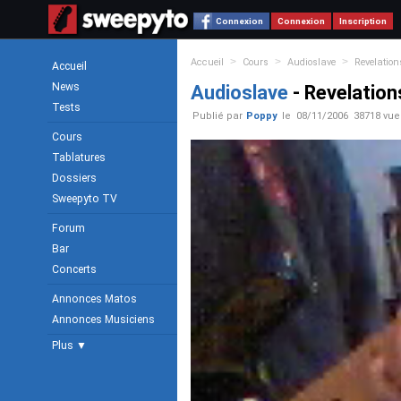
Connexion
Connexion
Inscription
>
>
>
Accueil
Cours
Audioslave
Revelation
Accueil
News
Audioslave
- Revelation
Tests
Publié par
Poppy
le
08/11/2006
38718 vue
Cours
Tablatures
Dossiers
Sweepyto TV
Forum
Bar
Concerts
Annonces Matos
Annonces Musiciens
Plus ▼