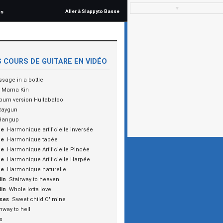
▼
Aller à Slappyto Basse
és
 COURS DE GUITARE EN VIDÉO
sage in a bottle
Mama Kin
urn version Hullabaloo
Raygun
Hangup
ue
Harmonique artificielle inversée
ue
Harmonique tapée
ue
Harmonique Artificielle Pincée
ue
Harmonique Artificielle Harpée
ue
Harmonique naturelle
in
Stairway to heaven
in
Whole lotta love
ses
Sweet child O' mine
hway to hell
s