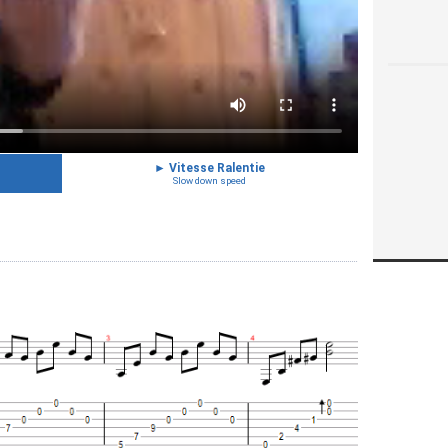
►
Vitesse Ralentie
Slow down speed