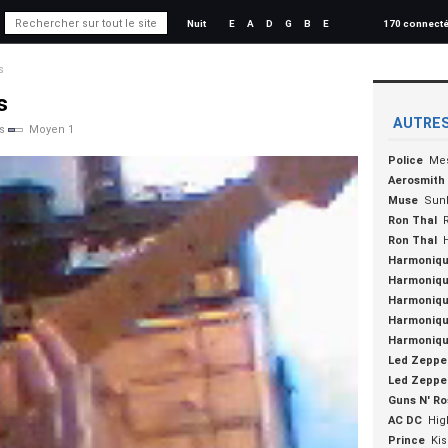
Nuit
E
A
D
G
B
E
170 connect
s
s
AUTRES
s
Moyen 1
Police
Mes
Aerosmith
Muse
Sunb
Ron Thal
Ron Thal
Harmoniq
Harmoniq
Harmoniq
Harmoniq
Harmoniq
Led Zeppel
Led Zeppel
Guns N' Ro
AC DC
Hig
Prince
Kis