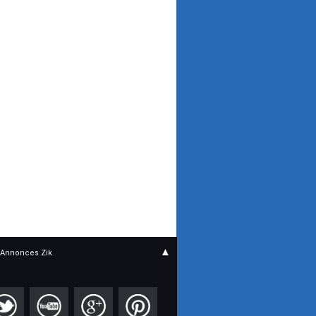
▲
Annonces Zik