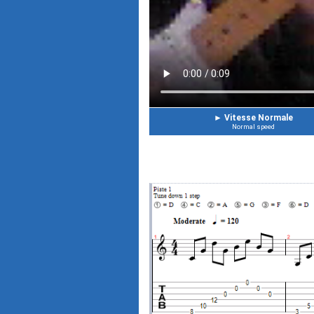
►
Vitesse Normale
Normal speed