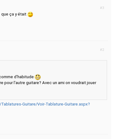
#3
 que ça y était
#2
e comme d'habitude
ure pour l'autre guitare? Avec un ami on voudrait jouer
Tablatures-Guitare/Voir-Tablature-Guitare.aspx?