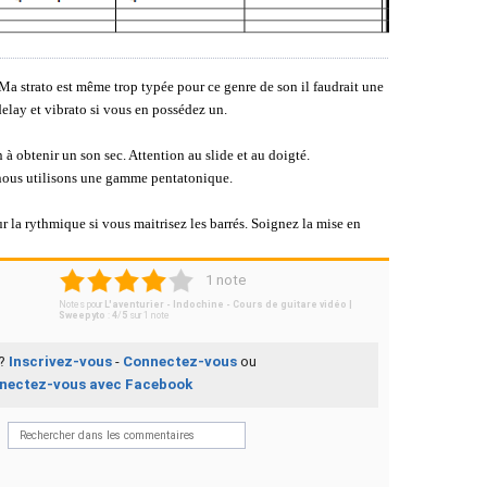
 Ma strato est même trop typée pour ce genre de son il faudrait une
delay et vibrato si vous en possédez un.
à obtenir un son sec. Attention au slide et au doigté.
ar nous utilisons une gamme pentatonique.
r la rythmique si vous maitrisez les barrés. Soignez la mise en
1
2
3
4
5
1 note
Notes pour
L'aventurier - Indochine - Cours de guitare vidéo |
Sweepyto
:
4
/
5
sur
1
note
 ?
Inscrivez-vous
-
Connectez-vous
ou
nectez-vous avec Facebook