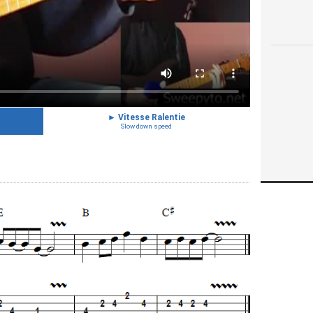
►
Vitesse Ralentie
Slow down speed