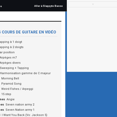
▼
Aller à Slappyto Basse
és
 COURS DE GUITARE EN VIDÉO
apping à 1 doigt
apping à 2 doigts
ar position
Arpèges m7
Arpèges divers
Sweeping + Tapping
Harmonisation gamme de C majeur
Morning Bell
Pyramid Song
Weird Fishes / Arpeggi
15 step
ones
Angie
pes
Seven nation army 2
pes
Seven Nation army 1
l
I Want You Back (Vo: Jackson 5)