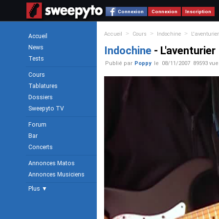
Connexion
Connexion
Inscription
>
>
>
Accueil
Cours
Indochine
L'aventurier
Accueil
News
Indochine
- L'aventurier
Tests
Publié par
Poppy
le
08/11/2007
89593 vue
Cours
Tablatures
Dossiers
Sweepyto TV
Forum
Bar
Concerts
Annonces Matos
Annonces Musiciens
Plus ▼