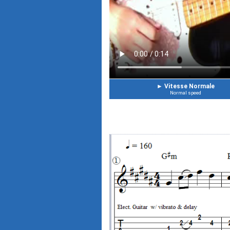
►
Vitesse Normale
Normal speed