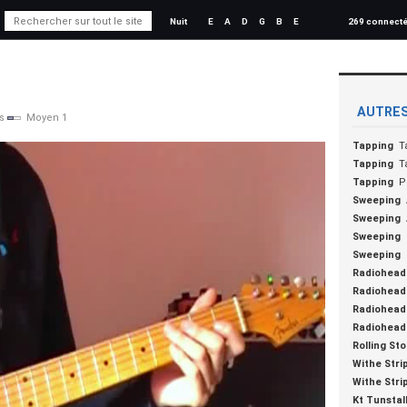
Nuit
E
A
D
G
B
E
269 connect
AUTRES
s
Moyen 1
Tapping
T
Tapping
T
Tapping
P
Sweeping
Sweeping
Sweeping
Sweeping
Radiohead
Radiohead
Radiohead
Radiohead
Rolling St
Withe Stri
Withe Stri
Kt Tunstal