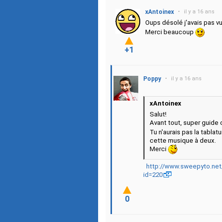
xAntoinex
•
il y a 16 ans
Oups désolé j'avais pas vu
Merci beaucoup
+1
Poppy
•
il y a 16 ans
xAntoinex
Salut!
Avant tout, super guid
Tu n'aurais pas la tablat
cette musique à deux.
Merci
http://www.sweepyto.net/
id=220
0