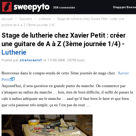
Slappyto Basse
308 connectés
>
>
>
Accueil
Dossiers
Lutherie
Stage de lutherie chez Xavier Petit : créer une
guitare de A à Z (3ème journée 1/4)
Stage de lutherie chez Xavier Petit : créer
une guitare de A à Z (3ème journée 1/4) -
Lutherie
Publié par
stratocastof
le
17/05/2006
23799 vues
Bienvenue dans le compte-rendu de cette 3ème journée de stage chez
Xavier
Petit
.
Aujourd'hui, il sera question en grande partie du manche. On commence par
s’attaquer au radius du manche … bon, rien de bien difficile, il suffit de passer la
cale à radius adéquate sur le manche … sauf qu’il faut bien le faire et que bien
que cela paraisse très simple, ça ne l’est pas du tout …