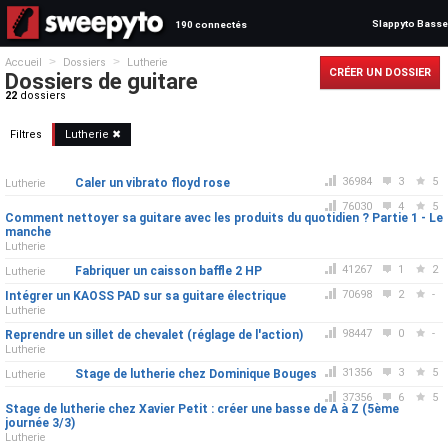
Slappyto Basse
190 connectés
>
>
Accueil
Dossiers
Lutherie
CRÉER UN DOSSIER
Dossiers de guitare
22
dossiers
Filtres
Lutherie ✖
36984
3
5
Caler un vibrato floyd rose
Lutherie
76030
4
5
Comment nettoyer sa guitare avec les produits du quotidien ? Partie 1 - Le
manche
Lutherie
41267
1
2
Fabriquer un caisson baffle 2 HP
Lutherie
70698
2
-
Intégrer un KAOSS PAD sur sa guitare électrique
Lutherie
98447
0
-
Reprendre un sillet de chevalet (réglage de l'action)
Lutherie
31356
3
5
Stage de lutherie chez Dominique Bouges
Lutherie
37356
6
5
Stage de lutherie chez Xavier Petit : créer une basse de A à Z (5ème
journée 3/3)
Lutherie