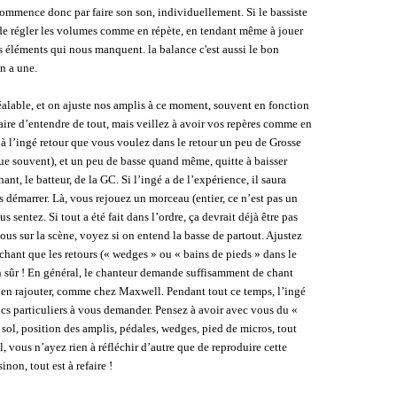
commence donc par faire son son, individuellement. Si le bassiste
le de régler les volumes comme en répète, en tendant même à jouer
s éléments qui nous manquent. la balance c'est aussi le bon
n a une.
alable, et on ajuste nos amplis à ce moment, souvent en fonction
saire d’entendre de tout, mais veillez à avoir vos repères comme en
à l’ingé retour que vous voulez dans le retour un peu de Grosse
ue souvent), et un peu de basse quand même, quitte à baisser
t, le batteur, de la GC. Si l’ingé a de l’expérience, il saura
démarrer. Là, vous rejouez un morceau (entier, ce n’est pas un
entez. Si tout a été fait dans l’ordre, ça devrait déjà être pas
vous sur la scène, voyez si on entend la basse de partout. Ajustez
chant que les retours (« wedges » ou « bains de pieds » dans le
n sûr ! En général, le chanteur demande suffisamment de chant
’en rajouter, comme chez Maxwell. Pendant tout ce temps, l’ingé
trucs particuliers à vous demander. Pensez à avoir avec vous du «
u sol, position des amplis, pédales, wedges, pied de micros, tout
all, vous n’ayez rien à réfléchir d’autre que de reproduire cette
inon, tout est à refaire !