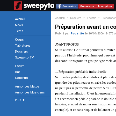
Connexion
Connexion
Inscription
>
>
>
Accueil
Dossiers
Théorie
Préparatio
Accueil
News
Préparation avant un c
Tests
Publié par
Popettte
le
10/04/2006
24378 v
Cours
AVANT PROPOS
Tablatures
Salut à tous ! Ce tutorial permettra d’éviter
Dossiers
pas trop l’habitude, problèmes qui peuvent
Sweepyto TV
des conditions pour un groupe type rock, ave
Forum
1. Préparation préalable individuelle
Bar
Si on a des pédales, des bidules et plein de m
Concerts
(prendre des piles neuves en rab), les cordes
Annonces Matos
ne peut pas se permettre de perdre 5 ou 10 
Annonces Musiciens
pendant l’installation. C’est la responsabil
Un accordeur en pédale possède le double a
Plus ▼
la scène, et aussi de muter son instrument 
exemple), et ce sans risquer de balancer un