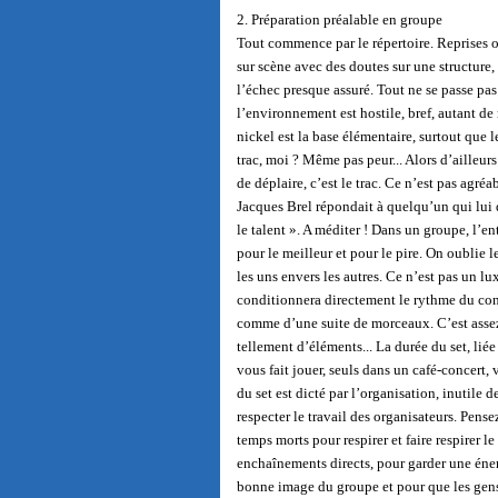
2. Préparation préalable en groupe
Tout commence par le répertoire. Reprises ou
sur scène avec des doutes sur une structure, 
l’échec presque assuré. Tout ne se passe pas
l’environnement est hostile, bref, autant de
nickel est la base élémentaire, surtout que 
trac, moi ? Même pas peur... Alors d’ailleurs 
de déplaire, c’est le trac. Ce n’est pas agré
Jacques Brel répondait à quelqu’un qui lui di
le talent ». A méditer ! Dans un groupe, l’en
pour le meilleur et pour le pire. On oublie 
les uns envers les autres. Ce n’est pas un lu
conditionnera directement le rythme du conce
comme d’une suite de morceaux. C’est assez d
tellement d’éléments... La durée du set, lié
vous fait jouer, seuls dans un café-concert, 
du set est dicté par l’organisation, inutile 
respecter le travail des organisateurs. Pens
temps morts pour respirer et faire respirer l
enchaînements directs, pour garder une énerg
bonne image du groupe et pour que les gens