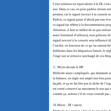
Cette solution est équivalente à la DI, c'est
une. Dans ce cas, on peut parfois choisir en
premier, car le signal envoyé à la console s
Parfois, ce signal passe d’abord par une éve
ce signal (se référer à la documentation pro
Attention, il faut se méfier de ne pas utilise
assez fortement d’ailleurs), sous prétexte d
signal envoyé à la console sera influencé di
l’oreille, en fonction de ce qu’on entend dev
faiblesses dans les fréquences basses, le rég
l’ingé son se retrouve surchargé de ces fréqu
C. Micro devant le HP
Méthode assez compliquée, qui demande une
la balance, on règle son ampli une fois pour 
façade, et ça ne facilite pas la tâche de l’i
est censé conservé au maximum le son qui so
comme ça, surtout s’il ne vous connaît pas.
D. Mixte : DI + micro
Méthode qui permet à l’ingé de mixer les de