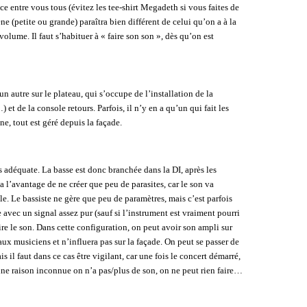
entre vous tous (évitez les tee-shirt Megadeth si vous faites de
ène (petite ou grande) paraîtra bien différent de celui qu’on a à la
olume. Il faut s’habituer à « faire son son », dès qu’on est
un autre sur le plateau, qui s’occupe de l’installation de la
t de la console retours. Parfois, il n’y en a qu’un qui fait les
ne, tout est géré depuis la façade.
s adéquate. La basse est donc branchée dans la DI, après les
a l’avantage de ne créer que peu de parasites, car le son va
le. Le bassiste ne gère que peu de paramètres, mais c’est parfois
e avec un signal assez pur (sauf si l’instrument est vraiment pourri
ire le son. Dans cette configuration, on peut avoir son ampli sur
aux musiciens et n’influera pas sur la façade. On peut se passer de
s il faut dans ce cas être vigilant, car une fois le concert démarré,
 une raison inconnue on n’a pas/plus de son, on ne peut rien faire…