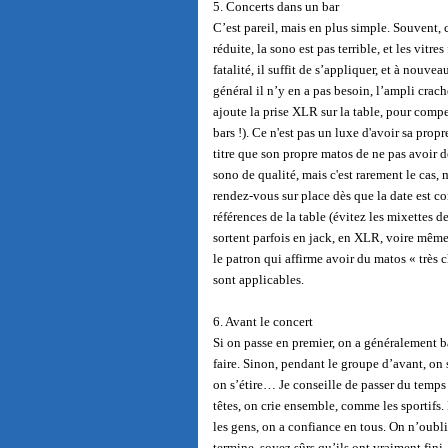
5. Concerts dans un bar
C’est pareil, mais en plus simple. Souvent, c
réduite, la sono est pas terrible, et les vitre
fatalité, il suffit de s’appliquer, et à nouve
général il n’y en a pas besoin, l’ampli crach
ajoute la prise XLR sur la table, pour comp
bars !). Ce n'est pas un luxe d'avoir sa pro
titre que son propre matos de ne pas avoir d
sono de qualité, mais c'est rarement le cas,
rendez-vous sur place dès que la date est co
références de la table (évitez les mixettes 
sortent parfois en jack, en XLR, voire mêm
le patron qui affirme avoir du matos « très 
sont applicables.
6. Avant le concert
Si on passe en premier, on a généralement ba
faire. Sinon, pendant le groupe d’avant, on 
on s’étire… Je conseille de passer du temps
têtes, on crie ensemble, comme les sportifs. 
les gens, on a confiance en tous. On n’oubl
termine, soyez sûrs qu’ils ont vraiment fini,