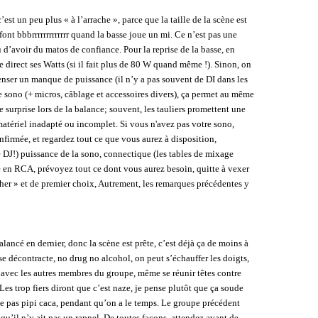
’est un peu plus « à l’arrache », parce que la taille de la scène est
s font bbbrrrrrrrrrrrrr quand la basse joue un mi. Ce n’est pas une
au d’avoir du matos de confiance. Pour la reprise de la basse, en
e direct ses Watts (si il fait plus de 80 W quand même !). Sinon, on
enser un manque de puissance (il n’y a pas souvent de DI dans les
pre sono (+ micros, câblage et accessoires divers), ça permet au même
e surprise lors de la balance; souvent, les tauliers promettent une
 matériel inadapté ou incomplet. Si vous n'avez pas votre sono,
nfirmée, et regardez tout ce que vous aurez à disposition,
de DJ!) puissance de la sono, connectique (les tables de mixage
e en RCA, prévoyez tout ce dont vous aurez besoin, quitte à vexer
cher » et de premier choix, Autrement, les remarques précédentes y
lancé en dernier, donc la scène est prête, c’est déjà ça de moins à
se décontracte, no drug no alcohol, on peut s’échauffer les doigts,
 avec les autres membres du groupe, même se réunir têtes contre
Les trop fiers diront que c’est naze, je pense plutôt que ça soude
ie pas pipi caca, pendant qu’on a le temps. Le groupe précédent
 qu’il n’y ait pas un rappel. De toutes façons, attendez avant de