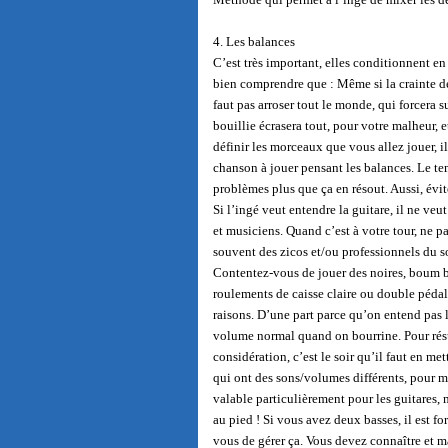
4. Les balances
C’est très important, elles conditionnent en
bien comprendre que : Même si la crainte de 
faut pas arroser tout le monde, qui forcera su
bouillie écrasera tout, pour votre malheur, e
définir les morceaux que vous allez jouer, il
chanson à jouer pensant les balances. Le temp
problèmes plus que ça en résout. Aussi, évit
Si l’ingé veut entendre la guitare, il ne veu
et musiciens. Quand c’est à votre tour, ne p
souvent des zicos et/ou professionnels du son
Contentez-vous de jouer des noires, boum b
roulements de caisse claire ou double pédal
raisons. D’une part parce qu’on entend pas 
volume normal quand on bourrine. Pour ré
considération, c’est le soir qu’il faut en me
qui ont des sons/volumes différents, pour mo
valable particulièrement pour les guitares, 
au pied ! Si vous avez deux basses, il est fo
vous de gérer ça. Vous devez connaître et maî