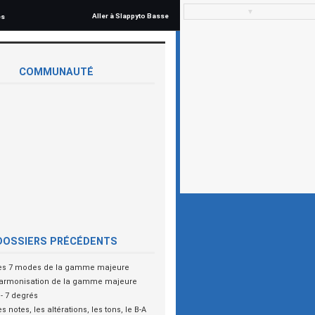
▼
Aller à Slappyto Basse
és
COMMUNAUTÉ
DOSSIERS PRÉCÉDENTS
es 7 modes de la gamme majeure
armonisation de la gamme majeure
- 7 degrés
s notes, les altérations, les tons, le B-A