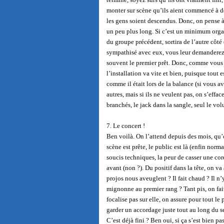
monter sur scène qu’ils aient commencé à 
les gens soient descendus. Donc, on pense à 
un peu plus long. Si c’est un minimum organi
du groupe précédent, sortira de l’autre cô
sympathisé avec eux, vous leur demanderez 
souvent le premier prêt. Donc, comme vous 
l’installation va vite et bien, puisque tout 
comme il était lors de la balance (si vous av
autres, mais si ils ne veulent pas, on s’effac
branchés, le jack dans la sangle, seul le vol
7. Le concert !
Ben voilà. On l’attend depuis des mois, qu’o
scène est prête, le public est là (enfin norm
soucis techniques, la peur de casser une cor
avant (non ?). Du positif dans la tête, on v
projos nous aveuglent ? Il fait chaud ? Il n’
mignonne au premier rang ? Tant pis, on fait
focalise pas sur elle, on assure pour tout le
garder un accordage juste tout au long du s
C’est déjà fini ? Ben oui, si ça s’est bien pa