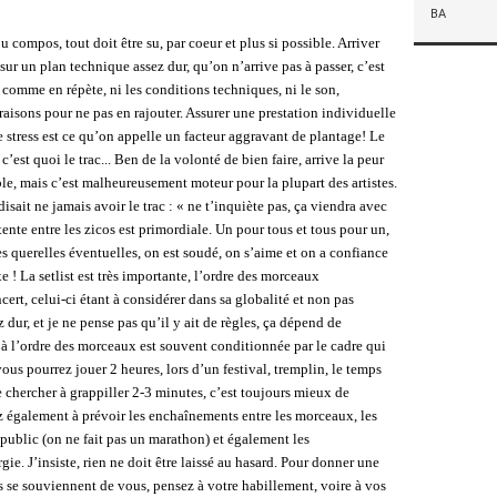
BA
 compos, tout doit être su, par coeur et plus si possible. Arriver
sur un plan technique assez dur, qu’on n’arrive pas à passer, c’est
 comme en répète, ni les conditions techniques, ni le son,
 raisons pour ne pas en rajouter. Assurer une prestation individuelle
le stress est ce qu’on appelle un facteur aggravant de plantage! Le
c’est quoi le trac... Ben de la volonté de bien faire, arrive la peur
able, mais c’est malheureusement moteur pour la plupart des artistes.
sait ne jamais avoir le trac : « ne t’inquiète pas, ça viendra avec
tente entre les zicos est primordiale. Un pour tous et tous pour un,
les querelles éventuelles, on est soudé, on s’aime et on a confiance
xe ! La setlist est très importante, l’ordre des morceaux
rt, celui-ci étant à considérer dans sa globalité et non pas
ur, et je ne pense pas qu’il y ait de règles, ça dépend de
e à l’ordre des morceaux est souvent conditionnée par le cadre qui
vous pourrez jouer 2 heures, lors d’un festival, tremplin, le temps
de chercher à grappiller 2-3 minutes, c’est toujours mieux de
ez également à prévoir les enchaînements entre les morceaux, les
e public (on ne fait pas un marathon) et également les
ie. J’insiste, rien ne doit être laissé au hasard. Pour donner une
 se souviennent de vous, pensez à votre habillement, voire à vos