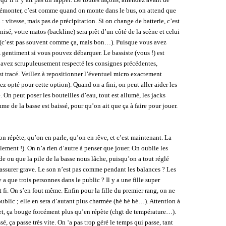
démonter, c’est comme quand on monte dans le bus, on attend que
: vitesse, mais pas de précipitation. Si on change de batterie, c’est
sé, votre matos (backline) sera prêt d’un côté de la scène et celui
té (c’est pas souvent comme ça, mais bon…). Puisque vous avez
gentiment si vous pouvez débarquer. Le bassiste (vous !) est
avez scrupuleusement respecté les consignes précédentes,
est tracé. Veillez à repositionner l’éventuel micro exactement
ez opté pour cette option). Quand on a fini, on peut aller aider les
e. On peut poser les bouteilles d’eau, tout est allumé, les jacks
ume de la basse est baissé, pour qu’on ait que ça à faire pour jouer.
n répète, qu’on en parle, qu’on en rêve, et c’est maintenant. La
alement !). On n’a rien d’autre à penser que jouer. On oublie les
de ou que la pile de la basse nous lâche, puisqu’on a tout réglé
a assurer grave. Le son n’est pas comme pendant les balances ? Les
y a que trois personnes dans le public ? Il y a une fille super
 fi. On s’en fout même. Enfin pour la fille du premier rang, on ne
 public ; elle en sera d’autant plus charmée (hé hé hé…). Attention à
et, ça bouge forcément plus qu’en répète (chgt de température…).
ssé, ça passe très vite. On ‘a pas trop géré le temps qui passe, tant