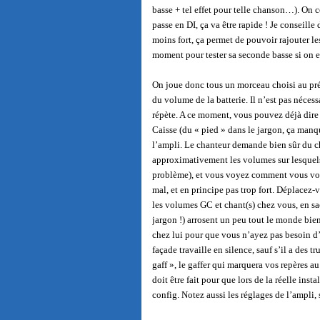
basse + tel effet pour telle chanson…). On 
passe en DI, ça va être rapide ! Je conseil
moins fort, ça permet de pouvoir rajouter le
moment pour tester sa seconde basse si on e
On joue donc tous un morceau choisi au pré
du volume de la batterie. Il n’est pas néces
répète. A ce moment, vous pouvez déjà dire 
Caisse (du « pied » dans le jargon, ça manq
l’ampli. Le chanteur demande bien sûr du chan
approximativement les volumes sur lesquels 
problème), et vous voyez comment vous vous s
mal, et en principe pas trop fort. Déplacez-
les volumes GC et chant(s) chez vous, en sa
jargon !) arrosent un peu tout le monde bie
chez lui pour que vous n’ayez pas besoin d
façade travaille en silence, sauf s’il a des 
gaff », le gaffer qui marquera vos repères a
doit être fait pour que lors de la réelle inst
config. Notez aussi les réglages de l’ampli, s