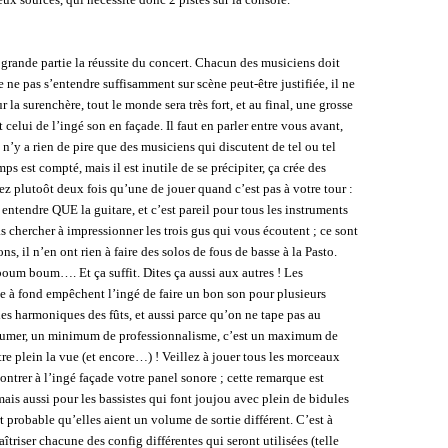
 grande partie la réussite du concert. Chacun des musiciens doit
ne pas s’entendre suffisamment sur scène peut-être justifiée, il ne
r la surenchère, tout le monde sera très fort, et au final, une grosse
t celui de l’ingé son en façade. Il faut en parler entre vous avant,
 n’y a rien de pire que des musiciens qui discutent de tel ou tel
s est compté, mais il est inutile de se précipiter, ça crée des
ez plutoôt deux fois qu’une de jouer quand c’est pas à votre tour :
t entendre QUE la guitare, et c’est pareil pour tous les instruments
as chercher à impressionner les trois gus qui vous écoutent ; ce sont
s, il n’en ont rien à faire des solos de fous de basse à la Pasto.
oum boum…. Et ça suffit. Dites ça aussi aux autres ! Les
e à fond empêchent l’ingé de faire un bon son pour plusieurs
les harmoniques des fûts, et aussi parce qu’on ne tape pas au
sumer, un minimum de professionnalisme, c’est un maximum de
ttre plein la vue (et encore…) ! Veillez à jouer tous les morceaux
ntrer à l’ingé façade votre panel sonore ; cette remarque est
mais aussi pour les bassistes qui font joujou avec plein de bidules
rt probable qu’elles aient un volume de sortie différent. C’est à
triser chacune des config différentes qui seront utilisées (telle