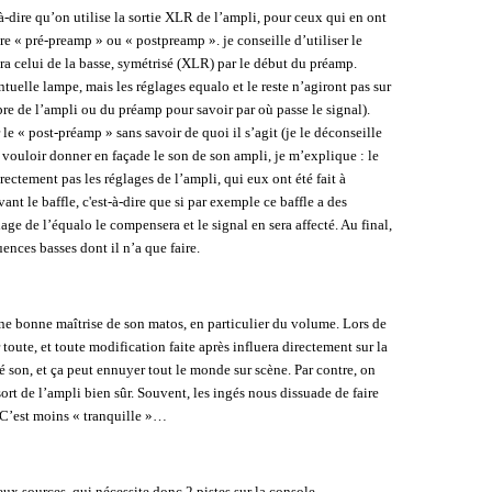
-à-dire qu’on utilise la sortie XLR de l’ampli, pour ceux qui en ont
tre « pré-preamp » ou « postpreamp ». je conseille d’utiliser le
era celui de la basse, symétrisé (XLR) par le début du préamp.
ntuelle lampe, mais les réglages equalo et le reste n’agiront pas sur
pre de l’ampli ou du préamp pour savoir par où passe le signal).
r le « post-préamp » sans savoir de quoi il s’agit (je le déconseille
e vouloir donner en façade le son de son ampli, je m’explique : le
rectement pas les réglages de l’ampli, qui eux ont été fait à
ant le baffle, c'est-à-dire que si par exemple ce baffle a des
lage de l’équalo le compensera et le signal en sera affecté. Au final,
ences basses dont il n’a que faire.
 bonne maîtrise de son matos, en particulier du volume. Lors de
toute, et toute modification faite après influera directement sur la
ngé son, et ça peut ennuyer tout le monde sur scène. Par contre, on
rt de l’ampli bien sûr. Souvent, les ingés nous dissuade de faire
 C’est moins « tranquille »…
ux sources, qui nécessite donc 2 pistes sur la console.