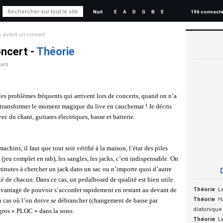
Nuit
E
A
D
G
B
E
196 connect
n avant un concert
oncert -
Théorie
ues
 les problèmes fréquents qui arrivent lors de concerts, quand on n’a
 transformer le moment magique du live en cauchemar ! Je décris
c du chant, guitares électriques, basse et batterie.
achins, il faut que tout soit vérifié à la maison, l’état des piles
 (jeu complet en rab), les sangles, les jacks, c’est indispensable. On
minutes à chercher un jack dans un sac ou n’importe quoi d’autre
ité de chacun. Dans ce cas, un pedalboard de qualité est bien utile.
vantage de pouvoir s’accorder rapidement en restant au devant de
Théorie
L
Théorie
H
au cas où l’on doive se débrancher (changement de basse par
diatonique 
 gros « PLOC » dans la sono.
Théorie
Le