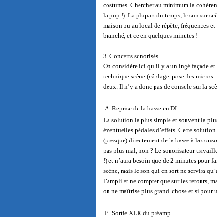
costumes. Chercher au minimum la cohérence 
la pop !). La plupart du temps, le son sur sc
maison ou au local de répète, fréquences et v
branché, et ce en quelques minutes !
3. Concerts sonorisés
On considère ici qu’il y a un ingé façade et 
technique scène (câblage, pose des micros…) e
deux. Il n’y a donc pas de console sur la scè
A. Reprise de la basse en DI
La solution la plus simple et souvent la plu
éventuelles pédales d’effets. Cette solution 
(presque) directement de la basse à la conso
pas plus mal, non ? Le sonorisateur travaill
!) et n’aura besoin que de 2 minutes pour fa
scène, mais le son qui en sort ne servira qu’
l’ampli et ne compter que sur les retours, mai
on ne maîtrise plus grand’ chose et si pour
B. Sortie XLR du préamp