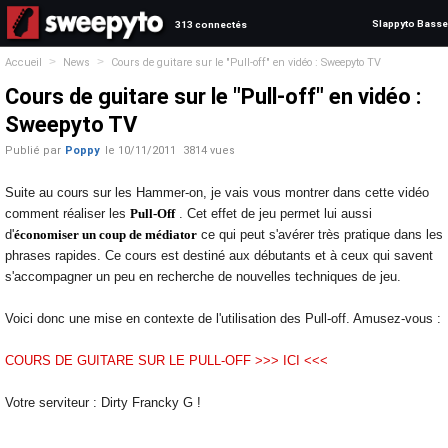
Slappyto Basse
313 connectés
>
>
Accueil
News
Cours de guitare sur le "Pull-off" en vidéo : Sweepyto TV
Cours de guitare sur le "Pull-off" en vidéo :
Sweepyto TV
Publié par
Poppy
le
10/11/2011
3814 vues
Suite au cours sur les Hammer-on, je vais vous montrer dans cette vidéo
comment réaliser les
Pull-Off
. Cet effet de jeu permet lui aussi
d'
économiser un coup de médiator
ce qui peut s'avérer très pratique dans les
phrases rapides. Ce cours est destiné aux débutants et à ceux qui savent
s'accompagner un peu en recherche de nouvelles techniques de jeu.
Voici donc une mise en contexte de l'utilisation des Pull-off. Amusez-vous :
COURS DE GUITARE SUR LE PULL-OFF >>> ICI <<<
Votre serviteur : Dirty Francky G !