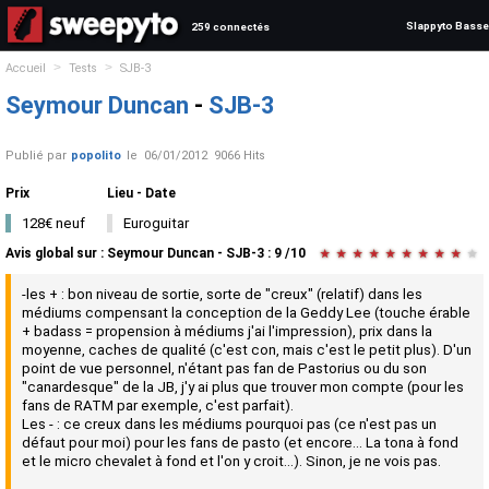
Slappyto Basse
259 connectés
>
>
Accueil
Tests
SJB-3
Seymour Duncan
-
SJB-3
Publié par
popolito
le
06/01/2012
9066 Hits
Prix
Lieu - Date
128€ neuf
Euroguitar
Avis global
sur :
Seymour Duncan - SJB-3
:
9
/
10
★
★
★
★
★
★
★
★
★
★
-les + : bon niveau de sortie, sorte de "creux" (relatif) dans les
médiums compensant la conception de la Geddy Lee (touche érable
+ badass = propension à médiums j'ai l'impression), prix dans la
moyenne, caches de qualité (c'est con, mais c'est le petit plus). D'un
point de vue personnel, n'étant pas fan de Pastorius ou du son
"canardesque" de la JB, j'y ai plus que trouver mon compte (pour les
fans de RATM par exemple, c'est parfait).
Les - : ce creux dans les médiums pourquoi pas (ce n'est pas un
défaut pour moi) pour les fans de pasto (et encore... La tona à fond
et le micro chevalet à fond et l'on y croit...). Sinon, je ne vois pas.