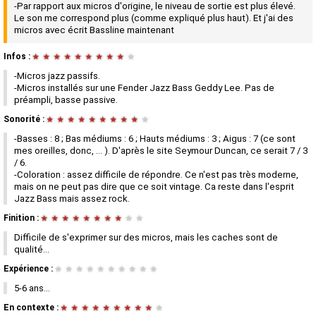
-Par rapport aux micros d'origine, le niveau de sortie est plus élevé.
Le son me correspond plus (comme expliqué plus haut). Et j'ai des
micros avec écrit Bassline maintenant
Infos :
★
★
★
★
★
★
★
★
★
★
-Micros jazz passifs.
-Micros installés sur une Fender Jazz Bass Geddy Lee. Pas de
préampli, basse passive.
Sonorité :
★
★
★
★
★
★
★
★
★
★
-Basses : 8 ; Bas médiums : 6 ; Hauts médiums : 3 ; Aigus : 7 (ce sont
mes oreilles, donc, ... ). D'après le site Seymour Duncan, ce serait 7 / 3
/ 6.
-Coloration : assez difficile de répondre. Ce n'est pas très moderne,
mais on ne peut pas dire que ce soit vintage. Ca reste dans l'esprit
Jazz Bass mais assez rock.
Finition :
★
★
★
★
★
★
★
★
★
★
Difficile de s'exprimer sur des micros, mais les caches sont de
qualité...
Expérience :
★
★
★
★
★
★
★
★
★
★
5-6 ans...
En contexte :
★
★
★
★
★
★
★
★
★
★