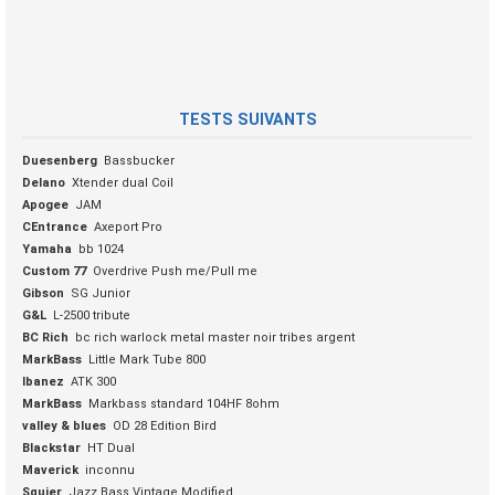
TESTS SUIVANTS
Duesenberg
Bassbucker
Delano
Xtender dual Coil
Apogee
JAM
CEntrance
Axeport Pro
Yamaha
bb 1024
Custom 77
Overdrive Push me/Pull me
Gibson
SG Junior
G&L
L-2500 tribute
BC Rich
bc rich warlock metal master noir tribes argent
MarkBass
Little Mark Tube 800
Ibanez
ATK 300
MarkBass
Markbass standard 104HF 8ohm
valley & blues
OD 28 Edition Bird
Blackstar
HT Dual
Maverick
inconnu
Squier
Jazz Bass Vintage Modified