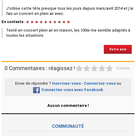
J'utilise cette tête presque tous les jours depuis mars/avril 2014 et j'ai
fais un concert en plein air avec.
En contexte :
★
★
★
★
★
★
★
★
★
★
Testé en concert plein air en maison, les 100w me semble adaptés à
toutes les situations.
Votre avis
1
2
3
4
5
0 Commentaires : réagissez !
0 notes
Envie de répondre ?
Inscrivez-vous
-
Connectez-vous
ou
Connectez-vous avec Facebook
Aucun commentaire !
COMMUNAUTÉ