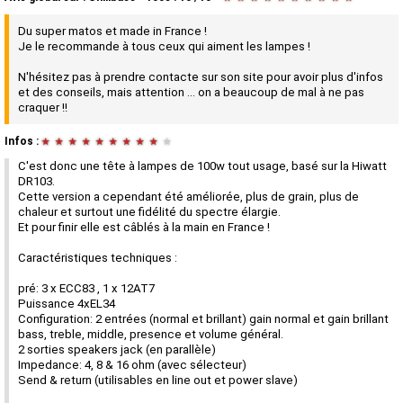
Du super matos et made in France !
Je le recommande à tous ceux qui aiment les lampes !
N'hésitez pas à prendre contacte sur son site pour avoir plus d'infos
et des conseils, mais attention ... on a beaucoup de mal à ne pas
craquer !!
Infos :
★
★
★
★
★
★
★
★
★
★
C'est donc une tête à lampes de 100w tout usage, basé sur la Hiwatt
DR103.
Cette version a cependant été améliorée, plus de grain, plus de
chaleur et surtout une fidélité du spectre élargie.
Et pour finir elle est câblés à la main en France !
Caractéristiques techniques :
pré: 3 x ECC83 , 1 x 12AT7
Puissance 4xEL34
Configuration: 2 entrées (normal et brillant) gain normal et gain brillant
bass, treble, middle, presence et volume général.
2 sorties speakers jack (en parallèle)
Impedance: 4, 8 & 16 ohm (avec sélecteur)
Send & return (utilisables en line out et power slave)