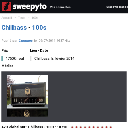
Slappyto Basse
256 connectés
>
>
Accueil
Tests
100s
Chillbass
-
100s
Publié par
Canauos
le
09/07/2014
9337 Hits
Prix
Lieu - Date
1750€ neuf
Chillbass.fr, février 2014
Médias
Avis global
sur :
Chillbass - 100s
:
10
/
10
★
★
★
★
★
★
★
★
★
★