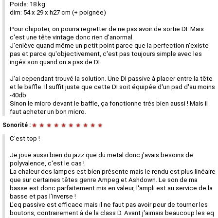
Poids: 18 kg
dim: 54 x 29 x h27 cm (+ poignée)
Pour chipoter, on pourra regretter de ne pas avoir de sortie DI. Mais
c'est une tête vintage donc rien d'anormal.
J'enlève quand même un petit point parce que la perfection n'existe
pas et parce qu'objectivement, c'est pas toujours simple avec les
ingés son quand on a pas de DI.
J'ai cependant trouvé la solution. Une DI passive à placer entre la tête
et le baffle. Il suffit juste que cette DI soit équipée d'un pad d'au moins
-40db.
Sinon le micro devant le baffle, ça fonctionne très bien aussi ! Mais il
faut acheter un bon micro.
Sonorité :
★
★
★
★
★
★
★
★
★
★
C'est top !
Je joue aussi bien du jazz que du metal donc j'avais besoins de
polyvalence, c'est le cas !
La chaleur des lampes est bien présente mais le rendu est plus linéaire
que sur certaines têtes genre Ampeg et Ashdown. Le son de ma
basse est donc parfaitement mis en valeur, l'ampli est au service de la
basse et pas l'inverse !
L'eq passive est efficace mais il ne faut pas avoir peur de tourner les
boutons, contrairement à de la class D. Avant j'aimais beaucoup les eq