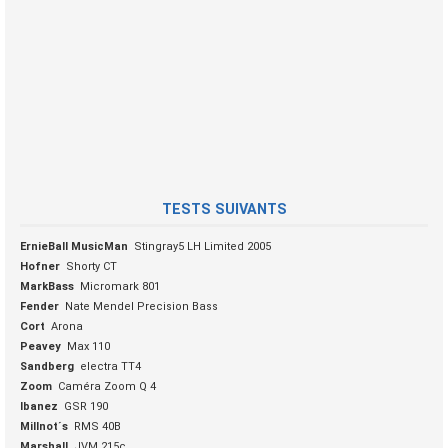
TESTS SUIVANTS
ErnieBall MusicMan
Stingray5 LH Limited 2005
Hofner
Shorty CT
MarkBass
Micromark 801
Fender
Nate Mendel Precision Bass
Cort
Arona
Peavey
Max 110
Sandberg
electra TT4
Zoom
Caméra Zoom Q 4
Ibanez
GSR 190
Millnot´s
RMS 40B
Marshall
JVM 215c