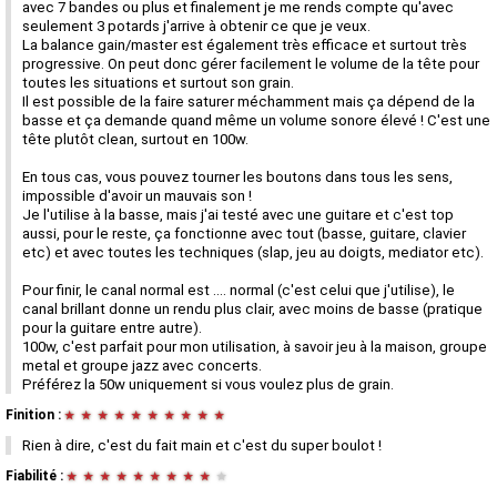
avec 7 bandes ou plus et finalement je me rends compte qu'avec
seulement 3 potards j'arrive à obtenir ce que je veux.
La balance gain/master est également très efficace et surtout très
progressive. On peut donc gérer facilement le volume de la tête pour
toutes les situations et surtout son grain.
Il est possible de la faire saturer méchamment mais ça dépend de la
basse et ça demande quand même un volume sonore élevé ! C'est une
tête plutôt clean, surtout en 100w.
En tous cas, vous pouvez tourner les boutons dans tous les sens,
impossible d'avoir un mauvais son !
Je l'utilise à la basse, mais j'ai testé avec une guitare et c'est top
aussi, pour le reste, ça fonctionne avec tout (basse, guitare, clavier
etc) et avec toutes les techniques (slap, jeu au doigts, mediator etc).
Pour finir, le canal normal est .... normal (c'est celui que j'utilise), le
canal brillant donne un rendu plus clair, avec moins de basse (pratique
pour la guitare entre autre).
100w, c'est parfait pour mon utilisation, à savoir jeu à la maison, groupe
metal et groupe jazz avec concerts.
Préférez la 50w uniquement si vous voulez plus de grain.
Finition :
★
★
★
★
★
★
★
★
★
★
Rien à dire, c'est du fait main et c'est du super boulot !
Fiabilité :
★
★
★
★
★
★
★
★
★
★