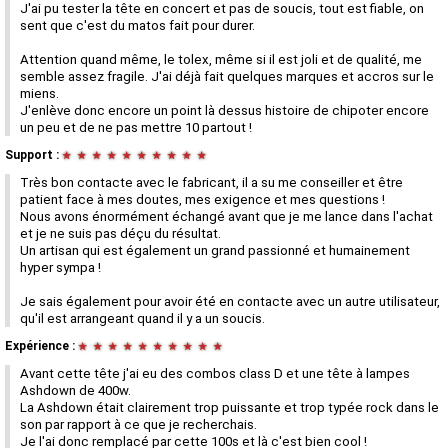
J'ai pu tester la tête en concert et pas de soucis, tout est fiable, on
sent que c'est du matos fait pour durer.
Attention quand même, le tolex, même si il est joli et de qualité, me
semble assez fragile. J'ai déjà fait quelques marques et accros sur le
miens.
J'enlève donc encore un point là dessus histoire de chipoter encore
un peu et de ne pas mettre 10 partout !
Support :
★
★
★
★
★
★
★
★
★
★
Très bon contacte avec le fabricant, il a su me conseiller et être
patient face à mes doutes, mes exigence et mes questions !
Nous avons énormément échangé avant que je me lance dans l'achat
et je ne suis pas déçu du résultat.
Un artisan qui est également un grand passionné et humainement
hyper sympa !
Je sais également pour avoir été en contacte avec un autre utilisateur,
qu'il est arrangeant quand il y a un soucis.
Expérience :
★
★
★
★
★
★
★
★
★
★
Avant cette tête j'ai eu des combos class D et une tête à lampes
Ashdown de 400w.
La Ashdown était clairement trop puissante et trop typée rock dans le
son par rapport à ce que je recherchais.
Je l'ai donc remplacé par cette 100s et là c'est bien cool !