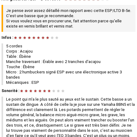
Je pense avoir assez détaillé mon rapport avec cette ESP/LTD B-5e.
C'est une basse que je recommande.
Si vous voulez vous en procurer une, fait attention parce qu'elle
existe en vernis brillant et vernis mat.
Infos :
★
★
★
★
★
★
★
★
★
★
5 cordes
Corps : Acajou
Table : Ébène
Manche traversant : Érable avec 2 tranches d'acajou
Touche : Ébène
Micro : 2 humbuckers signé ESP avec une électronique active 3
bandes
Mécaniques : ESP
Sonorité :
★
★
★
★
★
★
★
★
★
★
Le point qui m'a le plus sauté au yeux est le sustain. Cette basse a un
sustain de dingue. A côté de celle la je joue sur une Yamaha BBN5 et la
différence est clairement là. Les potards permettent de régler le
volume général, la balance micro aiguë-micro grave, les grave, les
médiums et les aiguës. On peut alors vraiment trancher ou booster l'un
des trois, et ce, drastiquement. Le si grave est très bien défini. Je ne
lui trouve pas vraiment de personnalité dans le son, c'est au musicien
d'en faire ce qu'il veut avec l'EQ 3 bandes. C'est un plus ou un moins,