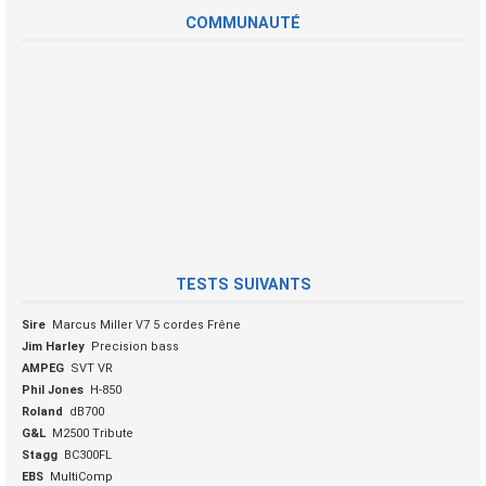
COMMUNAUTÉ
TESTS SUIVANTS
Sire
Marcus Miller V7 5 cordes Frêne
Jim Harley
Precision bass
AMPEG
SVT VR
Phil Jones
H-850
Roland
dB700
G&L
M2500 Tribute
Stagg
BC300FL
EBS
MultiComp