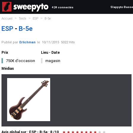
Slappyto Basse
424 connectés
>
>
>
Accueil
Tests
ESP
B-5e
ESP
-
B-5e
Publié par
Erlichman
le
10/11/2015
5022 Hits
Prix
Lieu - Date
750€ d'occasion
magasin
Médias
Avis global
sur :
ESP - B-5e
:
8
/
10
★
★
★
★
★
★
★
★
★
★