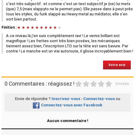
c'est très subjectif : et comme c'est un test subjectif je (ne) lui mets
(que) 7,5 (mais slappyto ne le permet pas). Elle passe dans à peut près
tous les styles, du funk slappé au Heavy metal au médiator, elle s'en
sort bien partout.
Finition :
★
★
★
★
★
★
★
★
★
★
A ce niveau là j'en suis complétement ravi ! Le vernis brillant est
magnifique ! Les frettes sont très bien posées, les mécaniques
tiennent assez bien, l'inscription LTD sur la tête est sans bavure. Par
contre ! Le manche est un vrai autoroute, il glisse incroyablement bien !
Votre avis
1
2
3
4
5
0 Commentaires : réagissez !
0 notes
Envie de répondre ?
Inscrivez-vous
-
Connectez-vous
ou
Connectez-vous avec Facebook
Aucun commentaire !