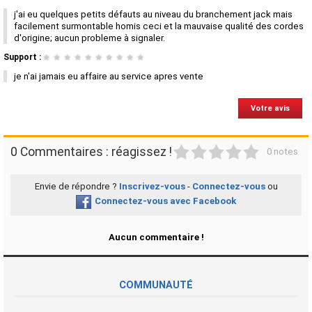
j'ai eu quelques petits défauts au niveau du branchement jack mais
facilement surmontable homis ceci et la mauvaise qualité des cordes
d'origine; aucun probleme à signaler.
Support :
★
★
★
★
★
★
★
★
★
★
je n'ai jamais eu affaire au service apres vente
Votre avis
1
2
3
4
5
0 Commentaires : réagissez !
0 notes
Envie de répondre ?
Inscrivez-vous
-
Connectez-vous
ou
Connectez-vous avec Facebook
Aucun commentaire !
COMMUNAUTÉ