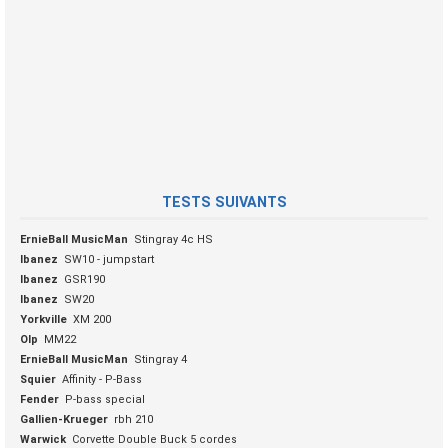
TESTS SUIVANTS
ErnieBall MusicMan
Stingray 4c HS
Ibanez
SW10 - jumpstart
Ibanez
GSR190
Ibanez
SW20
Yorkville
XM 200
Olp
MM22
ErnieBall MusicMan
Stingray 4
Squier
Affinity - P-Bass
Fender
P-bass special
Gallien-Krueger
rbh 210
Warwick
Corvette Double Buck 5 cordes