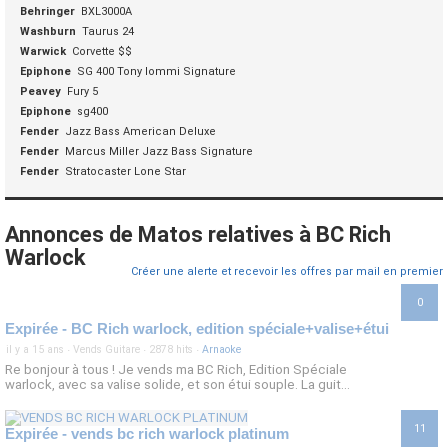
Behringer
BXL3000A
Washburn
Taurus 24
Warwick
Corvette $$
Epiphone
SG 400 Tony Iommi Signature
Peavey
Fury 5
Epiphone
sg400
Fender
Jazz Bass American Deluxe
Fender
Marcus Miller Jazz Bass Signature
Fender
Stratocaster Lone Star
Annonces de Matos relatives à BC Rich
Warlock
Créer une alerte et recevoir les offres par mail en premier
0
Expirée - BC Rich warlock, edition spéciale+valise+étui
il y a 15 ans
·
Vends Guitare
·
2878 hits
·
Arnaoke
Re bonjour à tous ! Je vends ma BC Rich, Edition Spéciale
warlock, avec sa valise solide, et son étui souple. La guit...
11
Expirée - vends bc rich warlock platinum