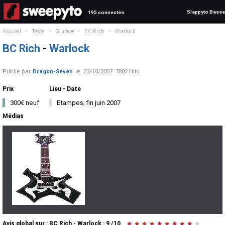
Slappyto Basse
195 connectés
>
>
>
>
Accueil
Tests
Guitare
BC Rich
Warlock
BC Rich
-
Warlock
Publié par
Dragon-Seven
le
23/10/2007
7802 Hits
Prix
Lieu - Date
300€ neuf
Etampes; fin juin 2007
Médias
Avis global
sur :
BC Rich - Warlock
:
9
/
10
★
★
★
★
★
★
★
★
★
★