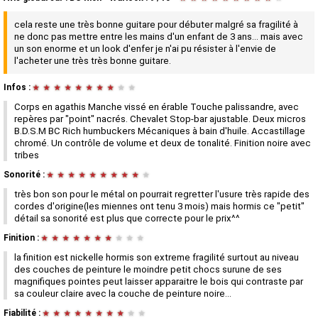
cela reste une très bonne guitare pour débuter malgré sa fragilité à
ne donc pas mettre entre les mains d'un enfant de 3 ans... mais avec
un son enorme et un look d'enfer je n'ai pu résister à l'envie de
l'acheter une très très bonne guitare.
Infos :
★
★
★
★
★
★
★
★
★
★
Corps en agathis Manche vissé en érable Touche palissandre, avec
repères par "point" nacrés. Chevalet Stop-bar ajustable. Deux micros
B.D.S.M BC Rich humbuckers Mécaniques à bain d'huile. Accastillage
chromé. Un contrôle de volume et deux de tonalité. Finition noire avec
tribes
Sonorité :
★
★
★
★
★
★
★
★
★
★
très bon son pour le métal on pourrait regretter l'usure très rapide des
cordes d'origine(les miennes ont tenu 3 mois) mais hormis ce "petit"
détail sa sonorité est plus que correcte pour le prix^^
Finition :
★
★
★
★
★
★
★
★
★
★
la finition est nickelle hormis son extreme fragilité surtout au niveau
des couches de peinture le moindre petit chocs surune de ses
magnifiques pointes peut laisser apparaitre le bois qui contraste par
sa couleur claire avec la couche de peinture noire...
Fiabilité :
★
★
★
★
★
★
★
★
★
★