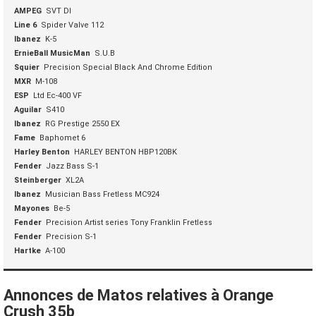
AMPEG
SVT DI
Line 6
Spider Valve 112
Ibanez
K-5
ErnieBall MusicMan
S.U.B
Squier
Precision Special Black And Chrome Edition
MXR
M-108
ESP
Ltd Ec-400 VF
Aguilar
S410
Ibanez
RG Prestige 2550 EX
Fame
Baphomet 6
Harley Benton
HARLEY BENTON HBP120BK
Fender
Jazz Bass S-1
Steinberger
XL2A
Ibanez
Musician Bass Fretless MC924
Mayones
Be-5
Fender
Precision Artist series Tony Franklin Fretless
Fender
Precision S-1
Hartke
A-100
Annonces de Matos relatives à Orange
Crush 35b