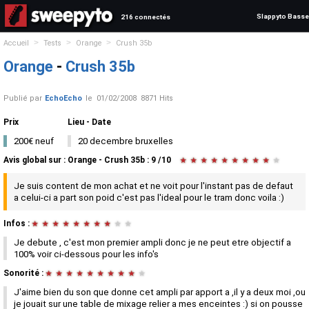
Slappyto Basse
216 connectés
>
>
>
Accueil
Tests
Orange
Crush 35b
Orange
-
Crush 35b
Publié par
EchoEcho
le
01/02/2008
8871 Hits
Prix
Lieu - Date
200€ neuf
20 decembre bruxelles
Avis global
sur :
Orange - Crush 35b
:
9
/
10
★
★
★
★
★
★
★
★
★
★
Je suis content de mon achat et ne voit pour l'instant pas de defaut
a celui-ci a part son poid c'est pas l'ideal pour le tram donc voila :)
Infos :
★
★
★
★
★
★
★
★
★
★
Je debute , c'est mon premier ampli donc je ne peut etre objectif a
100% voir ci-dessous pour les info's
Sonorité :
★
★
★
★
★
★
★
★
★
★
J'aime bien du son que donne cet ampli par apport a ,il y a deux moi ,ou
je jouait sur une table de mixage relier a mes enceintes :) si on pousse