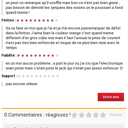
un peut on remarque qu'il souffle mais bon ce n'est pas bien grave ,
pas besoin de démolir les tympans des voisins on le poussant a fond
quand meme !
Finition :
★
★
★
★
★
★
★
★
★
★
Sa va faire un moi que je l'ai et je n'ai encore pasremarquer de défut
dans la finition J'aime bien la couleur orange c'est quand meme
different d'un gros cube noir mais il faut l'avouer la prise de courent
n'est pas tres bien enfoncée et risque de ne plus bien tenir avec le
temps
Fiabilité :
★
★
★
★
★
★
★
★
★
★
en un moi aucun probleme ; a part le jour ou j'ai cru que l'electronique
avait peter mais c'etait juste le jack qui n'etait pas assez enfoncer :D
Support :
★
★
★
★
★
★
★
★
★
★
pas encore utiliser
Votre avis
1
2
3
4
5
0 Commentaires : réagissez !
0 notes