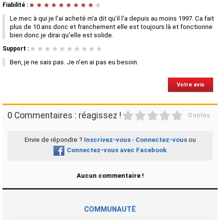
Fiabilité :
★
★
★
★
★
★
★
★
★
★
Le mec à qui je l'ai acheté m'a dit qu'il l'a depuis au moins 1997. Ca fait
plus de 10 ans donc et franchement elle est toujours là et fonctionne
bien donc je dirai qu'elle est solide.
Support :
★
★
★
★
★
★
★
★
★
★
Ben, je ne sais pas. Je n'en ai pas eu besoin.
Votre avis
1
2
3
4
5
0 Commentaires : réagissez !
0 notes
Envie de répondre ?
Inscrivez-vous
-
Connectez-vous
ou
Connectez-vous avec Facebook
Aucun commentaire !
COMMUNAUTÉ