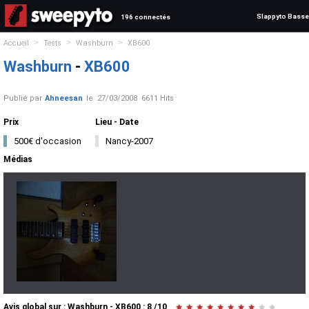
Slappyto Basse
196 connectés
>
>
>
Accueil
Tests
Washburn
XB600
Washburn
-
XB600
Publié par
Ahneesan
le
27/03/2008
6611 Hits
Prix
Lieu - Date
500€ d'occasion
Nancy-2007
Médias
Avis global
sur :
Washburn - XB600
:
8
/
10
★
★
★
★
★
★
★
★
★
★