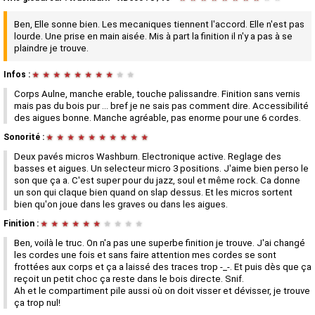
Ben, Elle sonne bien. Les mecaniques tiennent l'accord. Elle n'est pas
lourde. Une prise en main aisée. Mis à part la finition il n'y a pas à se
plaindre je trouve.
Infos :
★
★
★
★
★
★
★
★
★
★
Corps Aulne, manche erable, touche palissandre. Finition sans vernis
mais pas du bois pur ... bref je ne sais pas comment dire. Accessibilité
des aigues bonne. Manche agréable, pas enorme pour une 6 cordes.
Sonorité :
★
★
★
★
★
★
★
★
★
★
Deux pavés micros Washburn. Electronique active. Reglage des
basses et aigues. Un selecteur micro 3 positions. J'aime bien perso le
son que ça a. C'est super pour du jazz, soul et même rock. Ca donne
un son qui claque bien quand on slap dessus. Et les micros sortent
bien qu'on joue dans les graves ou dans les aigues.
Finition :
★
★
★
★
★
★
★
★
★
★
Ben, voilà le truc. On n'a pas une superbe finition je trouve. J'ai changé
les cordes une fois et sans faire attention mes cordes se sont
frottées aux corps et ça a laissé des traces trop -_-. Et puis dès que ça
reçoit un petit choc ça reste dans le bois directe. Snif.
Ah et le compartiment pile aussi où on doit visser et dévisser, je trouve
ça trop nul!