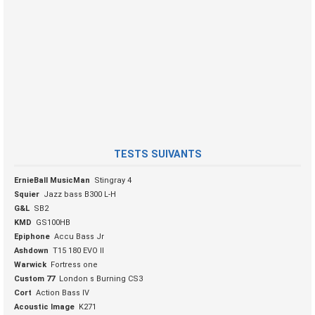
TESTS SUIVANTS
ErnieBall MusicMan
Stingray 4
Squier
Jazz bass B300 L-H
G&L
SB2
KMD
GS100HB
Epiphone
Accu Bass Jr
Ashdown
T15 180 EVO II
Warwick
Fortress one
Custom 77
London s Burning CS3
Cort
Action Bass IV
Acoustic Image
K271