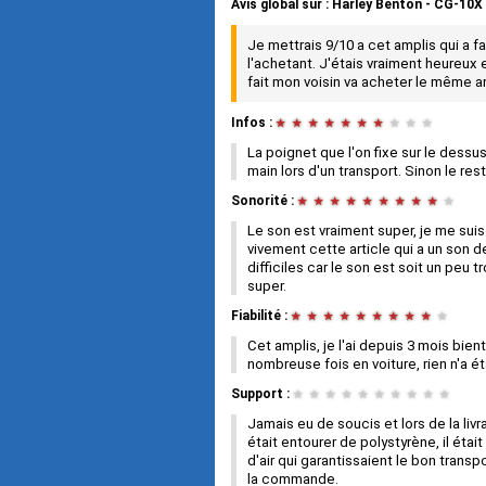
Avis global
sur :
Harley Benton - CG-10X
Je mettrais 9/10 a cet amplis qui a f
l'achetant. J'étais vraiment heureux 
fait mon voisin va acheter le même amp
Infos :
★
★
★
★
★
★
★
★
★
★
La poignet que l'on fixe sur le dessus 
main lors d'un transport. Sinon le re
Sonorité :
★
★
★
★
★
★
★
★
★
★
Le son est vraiment super, je me sui
vivement cette article qui a un son 
difficiles car le son est soit un peu 
super.
Fiabilité :
★
★
★
★
★
★
★
★
★
★
Cet amplis, je l'ai depuis 3 mois bient
nombreuse fois en voiture, rien n'a ét
Support :
★
★
★
★
★
★
★
★
★
★
Jamais eu de soucis et lors de la liv
était entourer de polystyrène, il étai
d'air qui garantissaient le bon transp
la commande.