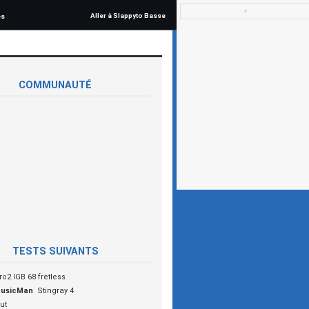
▼
Aller à Slappyto Basse
és
COMMUNAUTÉ
TESTS SUIVANTS
ro2 IGB 68 fretless
MusicMan
Stingray 4
ut