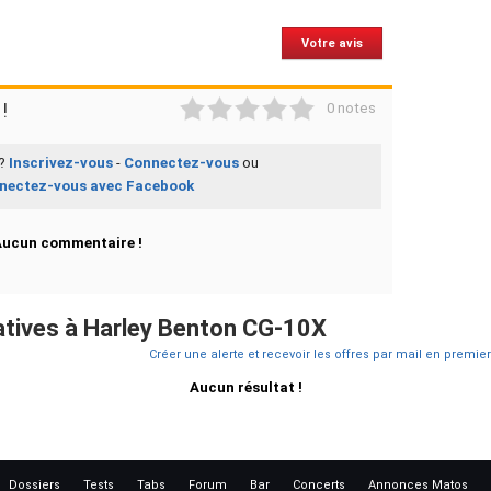
Votre avis
1
2
3
4
5
!
0 notes
 ?
Inscrivez-vous
-
Connectez-vous
ou
nectez-vous avec Facebook
Aucun commentaire !
tives à Harley Benton CG-10X
Créer une alerte et recevoir les offres par mail en premier
Aucun résultat !
Dossiers
Tests
Tabs
Forum
Bar
Concerts
Annonces Matos