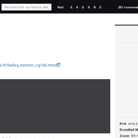
Nuit
E
A
D
G
B
E
201 connect
e/fr/harley_benton_cg10x.htm
Aria
aria p
ErnieBall 
Zoom
B9.1