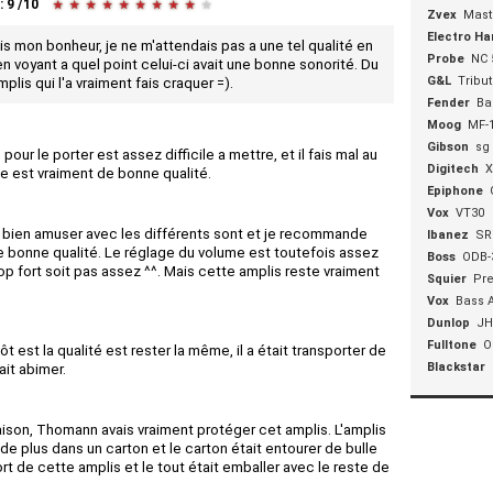
:
9
/
10
★
★
★
★
★
★
★
★
★
★
Zvex
Mast
Electro Ha
ais mon bonheur, je ne m'attendais pas a une tel qualité en
Probe
NC 
en voyant a quel point celui-ci avait une bonne sonorité. Du
G&L
Tribut
lis qui l'a vraiment fais craquer =).
Fender
Ba
Moog
MF-
Gibson
sg
pour le porter est assez difficile a mettre, et il fais mal au
Digitech
X
ste est vraiment de bonne qualité.
Epiphone
Vox
VT30
s bien amuser avec les différents sont et je recommande
Ibanez
SR
de bonne qualité. Le réglage du volume est toutefois assez
Boss
ODB-
trop fort soit pas assez ^^. Mais cette amplis reste vraiment
Squier
Pre
Vox
Bass 
Dunlop
JH
Fulltone
O
ôt est la qualité est rester la même, il a était transporter de
Blackstar
ait abimer.
raison, Thomann avais vraiment protéger cet amplis. L'amplis
t de plus dans un carton et le carton était entourer de bulle
ort de cette amplis et le tout était emballer avec le reste de