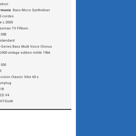
otron
rmonix
Bass Micro Synthetiser
5 cordes
e L-2000
ssman TV Fifteen
105B
 standard
-Series Bass Multi Voice Chorus
G400 vintage edition milité 1966
 500
3
cision Classic Vibe 60 s
Amplug
1B
CD V4
HT-DistX