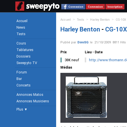
Connexion
Connexion
Inscription
>
>
>
Accueil
Tests
Harley Benton
CG-10X
Accueil
News
Harley Benton
-
CG-10X
Tests
Publié par
DimiSG
le
21/10/2009
8811 Hits
Cours
Tablatures
Prix
Lieu - Date
Dossiers
38€ neuf
http://www.thomann.d
Sweepyto TV
Médias
Forum
Bar
Concerts
Annonces Matos
Annonces Musiciens
Plus ▼