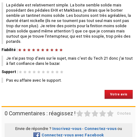
La pédale est relativement simple. La boite semble solide mais
possédant des pédales EHX et Markbass, je dirais que le boitier
semble un tantinet moins solide. Les boutons sont très agréables, la
dureté étant nickelle (ils ne se tournent pas tout seul mais sont pas
trop dur non plus). Je retire des points pour la finition moins solide
(mais solide quand même attention !) que ce que je connais mais
surtout que je trouve l'interrupteur, qui est très souple, trop près des
potards.
Fiabilité :
★
★
★
★
★
★
★
★
★
★
Je n'ai pas trop d'avis sur le sujet, mais c'est du Tech 21 donc j'ai tout
à fait confiance dans le bazar.
Support :
★
★
★
★
★
★
★
★
★
★
Pas eu affaire avec le support.
Votre avis
1
2
3
4
5
0 Commentaires : réagissez !
0 notes
Envie de répondre ?
Inscrivez-vous
-
Connectez-vous
ou
Connectez-vous avec Facebook