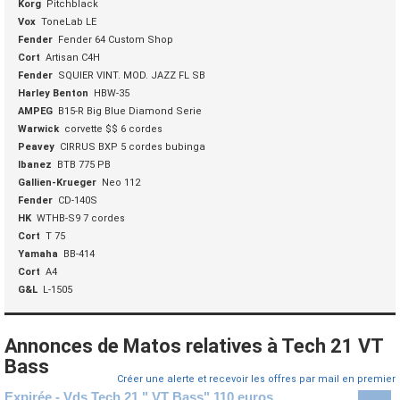
Korg
Pitchblack
Vox
ToneLab LE
Fender
Fender 64 Custom Shop
Cort
Artisan C4H
Fender
SQUIER VINT. MOD. JAZZ FL SB
Harley Benton
HBW-35
AMPEG
B15-R Big Blue Diamond Serie
Warwick
corvette $$ 6 cordes
Peavey
CIRRUS BXP 5 cordes bubinga
Ibanez
BTB 775 PB
Gallien-Krueger
Neo 112
Fender
CD-140S
HK
WTHB-S9 7 cordes
Cort
T 75
Yamaha
BB-414
Cort
A4
G&L
L-1505
Annonces de Matos relatives à Tech 21 VT
Bass
Créer une alerte et recevoir les offres par mail en premier
Expirée - Vds Tech 21 " VT Bass" 110 euros