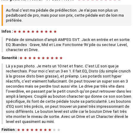
Au final c'est ma pédale de prédilection. Je n'ai pas non plus un
pedalboard de pro, mais pour son prix, cette pédale est de loin ma
préférée.
Infos :
★
★
★
★
★
★
★
★
★
★
Pédale de simulation d'ampli AMPEG SVT. Jack en entrée et en sortie
EQ 3bandes : Grave, Mid et Low. Fonctionne 9V pile ou secteur. Level,
character et Drive.
Sonorité :
★
★
★
★
★
★
★
★
★
★
Là y a pas photo. Je mets un 10 net et franc. C'est LE son que je
recherchais. Pour moi c'est un 3 en 1. Il fait EQ, Disto (du simple crunch
à la grosse disto bien grasse), et préamp. Les potards sont hyper
réactifs, c'est vraiment hallucinant. On peut trouver un super son en 3
secondes mais se perdre tout aussi vite. Le drive par très vite dans
l'overdrive, en passant par le petit crunch qu'on peut retrouver dans les
ampli à lampes. Couplé au bouton character qui donne ce son son bien
spécifique, ils font de cette pédale toute sa particularité. Les boutons
d'EQ sont très précis, on peut trouver un panel très impressionnant de
sons différents. Le bouton level est utile car le bouton Drive fait très
vite monter le niveau de sortie. Avec un Drive et un Character élevé le
level est quasiment au mini.
Finition :
★
★
★
★
★
★
★
★
★
★