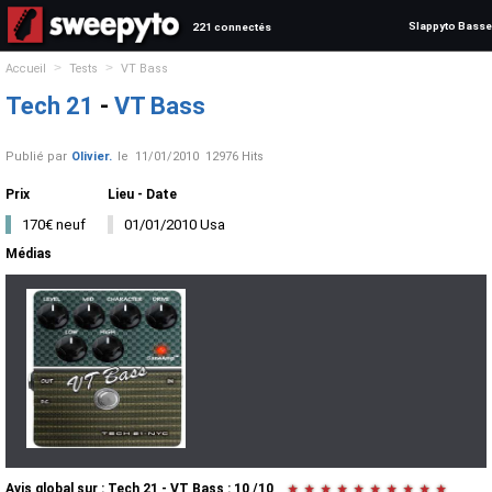
Slappyto Basse
221 connectés
>
>
Accueil
Tests
VT Bass
Tech 21
-
VT Bass
Publié par
Olivier.
le
11/01/2010
12976 Hits
Prix
Lieu - Date
170€ neuf
01/01/2010 Usa
Médias
Avis global
sur :
Tech 21 - VT Bass
:
10
/
10
★
★
★
★
★
★
★
★
★
★