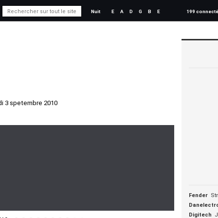
Nuit
E
A
D
G
B
E
199 connect
di 3 spetembre 2010
Fender
St
Danelectr
Digitech