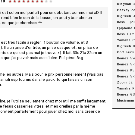
/
10
★
★
★
★
★
★
★
★
★
★
Dingwall
C
Peavey
Zo
ui est selon moi parfait pour un débutant comme moi xD. Il
Digitech
J
 il rend bien le son de la basse, on peut y brancher un
Boss
EQ20
it ce que je cherchais ^^
Epiphone
Boss
TU-2
Yamaha
r
l est très facile à régler : 1 bouton de volume, et 3
Digitech
B
. Il a un prise d'entrée, un prise casque et.. un prise de
ts ce qui est pas mal je trouve x). Il fait 33x 21x 32cm un
Cort
Funk
 que j'ai pu voir mais aussi bien. Et il pèse 8kg.
Ibanez
SW
Ibanez
SR
Ibanez
K5
me les autres. Mais pour le prix personnellement j'vais pas
Ibanez
SR
mpli esp fournis dans le pack ltd qui faisais un son
Zoom
B2
.
Yamaha
R
Ibanez
GS
Musicman
re, je l'utilise seulement chez moi et il me suffit largement,
e ferais casser les vitres, et mes oreilles par la même
 convient parfaitement pour jouer chez moi sans créer de