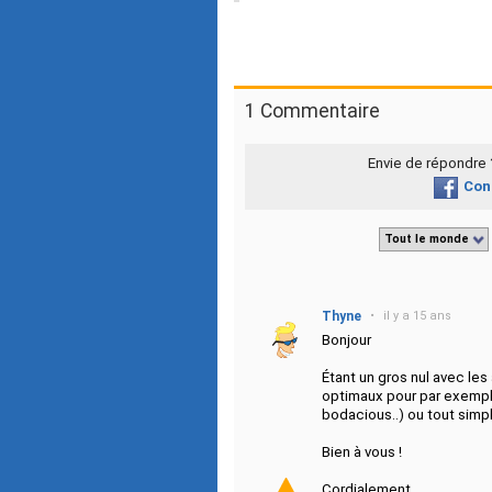
1 Commentaire
Envie de répondre
Con
Tout le monde
Thyne
•
il y a 15 ans
Bonjour
Étant un gros nul avec les 
optimaux pour par exemple
bodacious..) ou tout simp
Bien à vous !
Cordialement