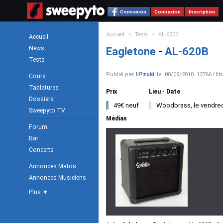
Connexion
Connexion
Inscription
>
>
Accueil
Tests
AL-620B
Accueil
News
Eagletone
-
AL-620B
Tests
Publié par
H?zuki
le
08/09/2010
12766 Hits
Cours
Tablatures
Prix
Lieu - Date
Dossiers
49€ neuf
Woodbrass, le vendre
Sweepyto TV
Médias
Forum
Bar
Concerts
Annonces Matos
Annonces Musiciens
Plus ▼