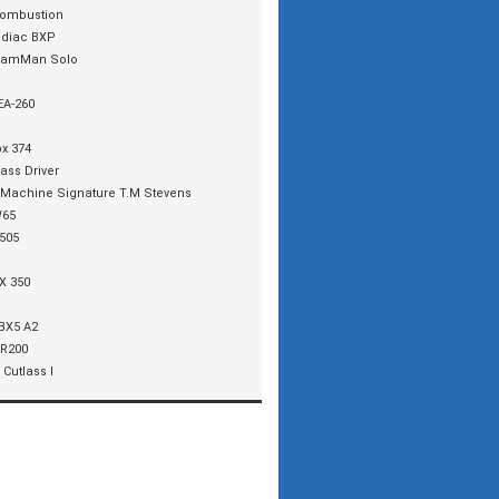
ombustion
diac BXP
amMan Solo
EA-260
bx 374
ass Driver
 Machine Signature T.M Stevens
65
505
X 350
BX5 A2
R200
Cutlass I