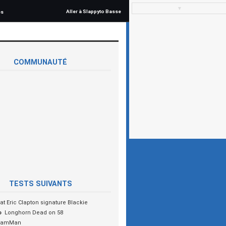
▼
Aller à Slappyto Basse
és
COMMUNAUTÉ
TESTS SUIVANTS
rat Eric Clapton signature Blackie
o
Longhorn Dead on 58
JamMan