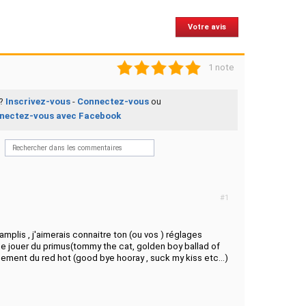
Votre avis
1
2
3
4
5
1 note
 ?
Inscrivez-vous
-
Connectez-vous
ou
nectez-vous avec Facebook
#1
amplis , j'aimerais connaitre ton (ou vos ) réglages
 jouer du primus(tommy the cat, golden boy ballad of
lement du red hot (good bye hooray , suck my kiss etc...)