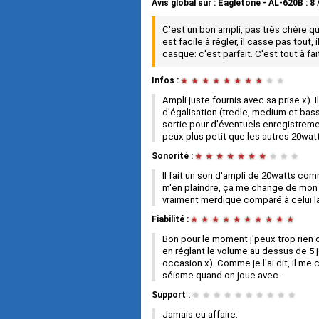
Avis global
sur :
Eagletone - AL-620B
:
8
C'est un bon ampli, pas très chère q
est facile à régler, il casse pas tout,
casque: c'est parfait. C'est tout à fa
Infos :
★
★
★
★
★
★
★
★
★
★
Ampli juste fournis avec sa prise x). I
d'égalisation (tredle, medium et bass)
sortie pour d'éventuels enregistremen
peux plus petit que les autres 20watts
Sonorité :
★
★
★
★
★
★
★
★
★
★
Il fait un son d'ampli de 20watts com
m'en plaindre, ça me change de mon a
vraiment merdique comparé à celui la
Fiabilité :
★
★
★
★
★
★
★
★
★
★
Bon pour le moment j'peux trop rien di
en réglant le volume au dessus de 5 j
occasion x). Comme je l'ai dit, il me
séisme quand on joue avec.
Support :
★
★
★
★
★
★
★
★
★
★
Jamais eu affaire.