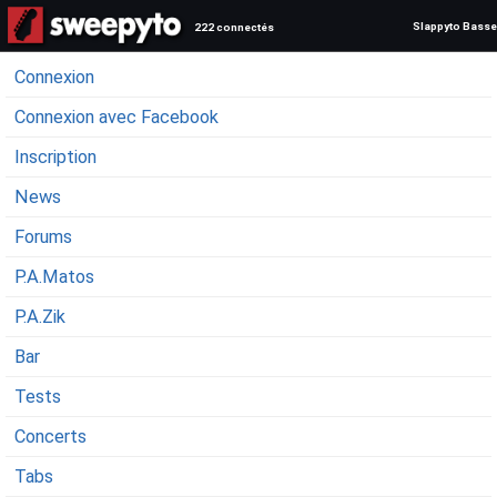
Slappyto Basse
222 connectés
Connexion
Connexion avec Facebook
Inscription
News
Forums
P.A.Matos
P.A.Zik
Bar
Tests
Concerts
Tabs