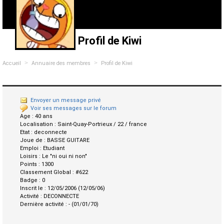
Profil de Kiwi
>
>
Accueil
Annuaire des membres
Profil de Kiwi
Envoyer un message privé
Voir ses messages sur le forum
Age :
40 ans
Localisation :
Saint-Quay-Portrieux / 22 / france
Etat :
deconnecte
Joue de :
BASSE GUITARE
Emploi :
Etudiant
Loisirs :
Le "ni oui ni non"
Points :
1300
Classement Global :
#622
Badge :
0
Inscrit le :
12/05/2006 (12/05/06)
Activité :
DECONNECTE
Dernière activité :
- (01/01/70)