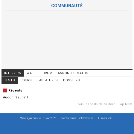
COMMUNAUTÉ
INTERVIEW
WALL
FORUM
ANNONCES MATOS
ANNONCES MUSICIENS
CONCERTS
TESTS
COURS
TABLATURES
DOSSIERS
Récents
Aucun résultat !
Tous les tests de Guitare
|
Top tests
Mise à jour du site : 01 avr. 2021
webrox conseil informatique
Films à voir