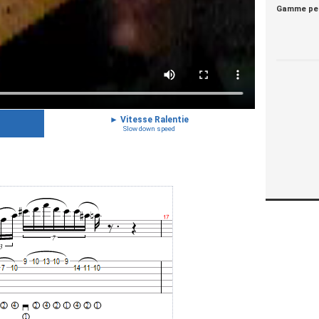
Gamme pe
►
Vitesse Ralentie
Slow down speed