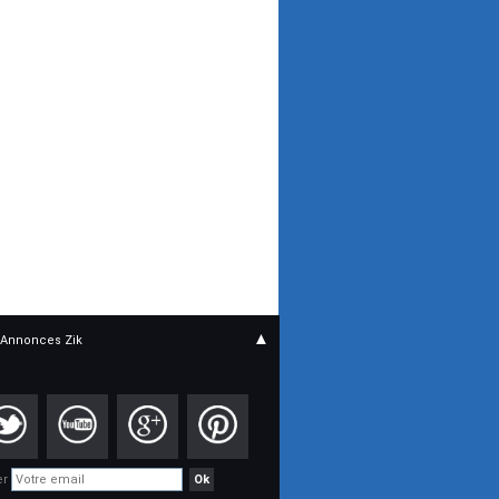
▲
Annonces Zik
er