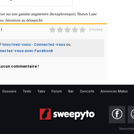
onstruit sur une gamme augmentée (hexaphonique). Shawn Lane
los. Attention au démanché .
1
2
3
4
5
!
0 notes
 ?
Inscrivez-vous
-
Connectez-vous
ou
nectez-vous avec Facebook
Aucun commentaire !
Dossiers
Tests
Tabs
Forum
Bar
Concerts
Annonces Matos
Newslett