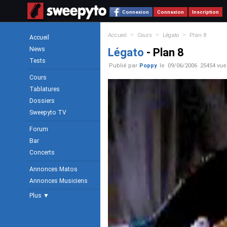
Connexion
Connexion
Inscription
>
>
>
Accueil
Cours
Légato
Plan 8
Accueil
News
Légato
- Plan 8
Tests
Publié par
Poppy
le
09/06/2006
25454 vue
Cours
Tablatures
Dossiers
Sweepyto TV
Forum
Bar
Concerts
Annonces Matos
Annonces Musiciens
Plus ▼