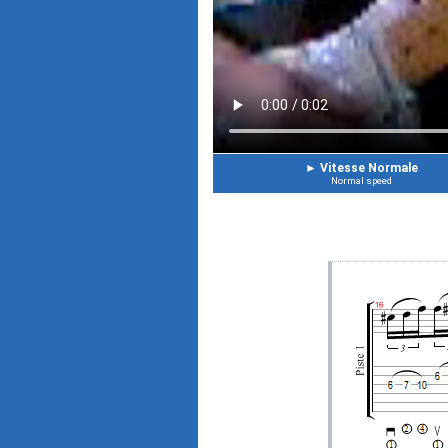
►
Vitesse Normale
Normal speed