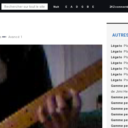
Nuit
E
A
D
G
B
E
242 connect
AUTRES
s
Avancé 1
Légato
Pl
Légato
Pl
Légato
Pl
Légato
Pl
Légato
Pl
Légato
Pl
Légato
Pr
Gamme pe
de Jimi He
Gamme pe
Gamme pe
Gamme pe
Gamme pe
Gamme pe
Gamme pe