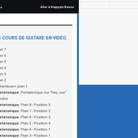
▼
Aller à Slappyto Basse
és
 COURS DE GUITARE EN VIDÉO
an 7
an 6
an 5
an 4
an 3
an 2
éambule+ plan 1
ntatonique
Pentatonique sur "Hey Joe"
ndrix
ntatonique
Plan 8 - Position 5
ntatonique
Plan 7 - Position 2
ntatonique
Plan 6 - Position 3
ntatonique
Plan 5 - Position 4
ntatonique
Plan 4 - Position 1
ntatonique
Plan 3 - Position 1