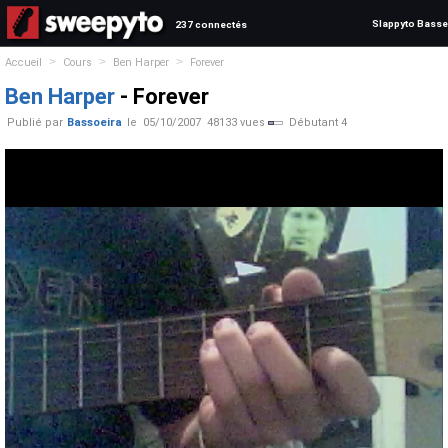
Slappyto Basse
237 connectés
>
>
>
Accueil
Cours
Ben Harper
Forever
Ben Harper
- Forever
Publié par
Bassoeira
le
05/10/2007
48133 vues
Débutant 4