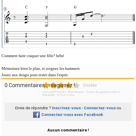
Comment faire craquer une fille? héhé
Mémorisez bien le plan, et soignez les hammers.
Jouez aux doigts pour rester dans l'esprit.
1
2
3
4
5
0 Commentaires : réagissez !
2 notes
Notes pour
Forever - Ben Harper - Cours de guitare vidéo |
Sweepyto
:
4
/
5
sur
2
notes
Envie de répondre ?
Inscrivez-vous
-
Connectez-vous
ou
Connectez-vous avec Facebook
Aucun commentaire !