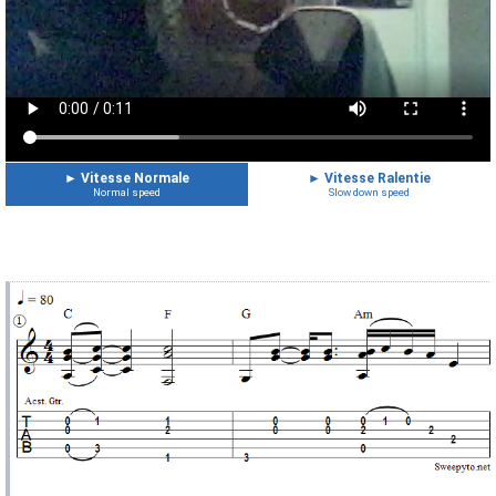
►
Vitesse Normale
►
Vitesse Ralentie
Normal speed
Slow down speed