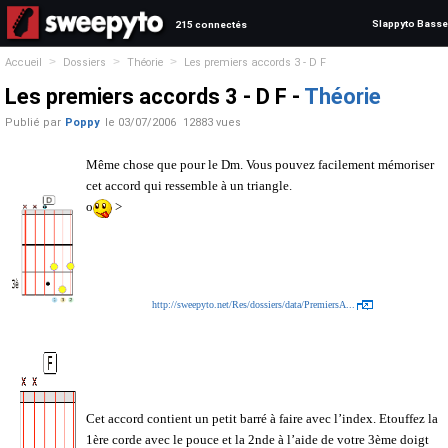
Slappyto Basse
215 connectés
>
>
>
Accueil
Dossiers
Théorie
Les premiers accords 3 - D F
Les premiers accords 3 - D F -
Théorie
Publié par
Poppy
le
03/07/2006
12883 vues
Même chose que pour le Dm. Vous pouvez facilement mémoriser
cet accord qui ressemble à un triangle.
o
>
http://sweepyto.net/Res/dossiers/data/PremiersA...
Cet accord contient un petit barré à faire avec l’index. Etouffez la
1ère corde avec le pouce et la 2nde à l’aide de votre 3ème doigt