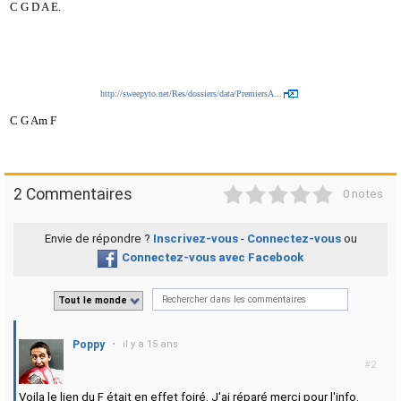
C G D A E.
http://sweepyto.net/Res/dossiers/data/PremiersA...
C G Am F
1
2
3
4
5
2 Commentaires
0 notes
Envie de répondre ?
Inscrivez-vous
-
Connectez-vous
ou
Connectez-vous avec Facebook
Tout le monde
Poppy
•
il y a 15 ans
#2
Voila le lien du F était en effet foiré. J'ai réparé merci pour l'info.