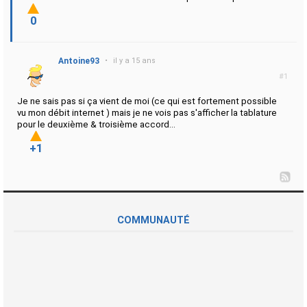
0
Antoine93
•
il y a 15 ans
#1
Je ne sais pas si ça vient de moi (ce qui est fortement possible
vu mon débit internet ) mais je ne vois pas s'afficher la tablature
pour le deuxième & troisième accord...
+1
COMMUNAUTÉ