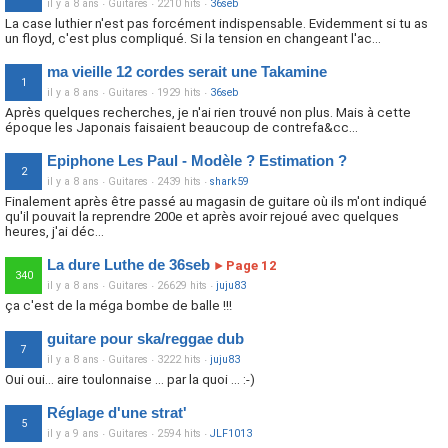
il y a 8 ans
·
Guitares
·
2210 hits
·
36seb
La case luthier n'est pas forcément indispensable. Evidemment si tu as
un floyd, c'est plus compliqué. Si la tension en changeant l'ac...
ma vieille 12 cordes serait une Takamine
1
il y a 8 ans
·
Guitares
·
1929 hits
·
36seb
Après quelques recherches, je n'ai rien trouvé non plus. Mais à cette
époque les Japonais faisaient beaucoup de contrefa&cc...
Epiphone Les Paul - Modèle ? Estimation ?
2
il y a 8 ans
·
Guitares
·
2439 hits
·
shark59
Finalement après être passé au magasin de guitare où ils m'ont indiqué
qu'il pouvait la reprendre 200e et après avoir rejoué avec quelques
heures, j'ai déc...
La dure Luthe de 36seb
Page 12
►
340
il y a 8 ans
·
Guitares
·
26629 hits
·
juju83
ça c'est de la méga bombe de balle !!!
guitare pour ska/reggae dub
7
il y a 8 ans
·
Guitares
·
3222 hits
·
juju83
Oui oui... aire toulonnaise ... par la quoi ... :-)
Réglage d'une strat'
5
il y a 9 ans
·
Guitares
·
2594 hits
·
JLF1013