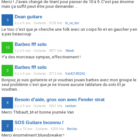
Merci ! J'avais changé de tirant pour passer de 10 à 9. C'est pas énorme
mais ça suffit peut être pour demander ...
Dean guitare
3
il y a 9 ans
·
Guitares
·
3159 hits
·
hi_no_tori
Le truc c'est que je cherche une folk avec un corps fin et en gaucher y en
a pas beaucoup
Barbes fff solo
10
il y a 9 ans
·
Guitares
·
3877 hits
·
36seb
Y'a des morceaux sympas, effectivement !
Barbes fff solo
0
il y a 9 ans
·
Guitares
·
2772 hits
·
Val42180242
Bonjour, je suis guitariste et je voudrais jouais barbes avec mon groupe le
seul problème c'est que je ne trouve aucune tablature du solo Et je
voudrais...
Besoin d'aide, gros son avec Fender strat
8
il y a 9 ans
·
Guitares
·
3261 hits
·
vanbari
Merci Thibault_M et bonne journée Van
SOS Guitare Inconnu !
2
il y a 10 ans
·
Guitares
·
4205 hits
·
Berilac
Merci énormément bluesbreaker !