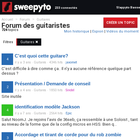
Slappyto Basse
233 connectés
>
>
Accueil
Forum
Guitares
CRÉER UN TOPIC
Forum des guitaristes
724
topics
Mon historique
|
Espion
|
Vidéos du moment
Filtres
Guitares ✖
C'est quoi cette guitare?
4
il y a 3 ans
·
Guitares
·
4346 hits
·
jaxomet
C'est difficile à dire comme ça.. Il n'y a aucune référence quelque part
dessus ?
Présentation / Demande de conseil
2
il y a 4 ans
·
Guitares
·
1850 hits
·
Sindel
Site inutile
identification modèle Jackson
4
il y a 7 ans
·
Guitares
·
2564 hits
·
Epic
Salut NoomJ. Je rejoins l'avis de 36seb, ça ressemble à une Soloist , tant
au niveau de la forme que de la config micros en HSS. Bien q...
Accordage et tirant de corde pour du rob zombie
3