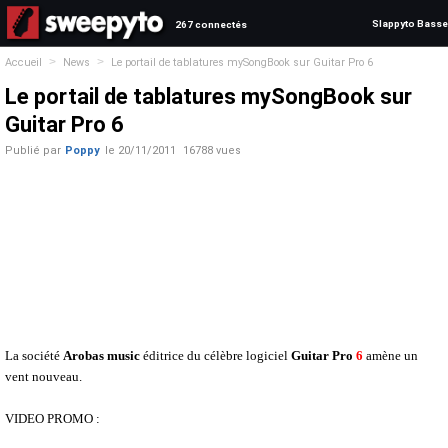
Slappyto Basse
267 connectés
>
>
Accueil
News
Le portail de tablatures mySongBook sur Guitar Pro 6
Le portail de tablatures mySongBook sur
Guitar Pro 6
Publié par
Poppy
le
20/11/2011
16788 vues
La société
Arobas music
éditrice du célèbre logiciel
Guitar
Pro
6
amène un
vent nouveau.
VIDEO PROMO :