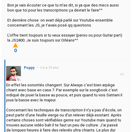
Bon je vais écouter ce que tu m'as dit, si ya que des mecs aussi
bon que toi pour les transcriptions ça devrait le faire^^
Et dernière chose: on avait déjà parlé sur Youtube ensemble
concernant les JS, je t'avais posé qq questions.
L'offre tient toujours si tu veux essayer (perso ou pour Guitar part)
la JS2400. Je suis toujours sur Orléans^^
0
Poppy
•
il y a 15 ans
#8
En effet les sonorités changent. Sur Always c'est bien arpège
chiant avec base en case 7. Par exemple sur le songbook c'est
indiqué de jouer la basse au pouce, et puis quand tu vois Satriani il
joue la basse avec le majeur.
Concernant les techniques de transcription il n'y a pas d'école, on
peut partir d'une feuille vierge ou d'un relever déjà existant. Après
certains choses sont vérifiables genre sur Youtube mais quand tu
trouves aucune vidéo bah il te faut un peu de culture. J'ai passé
de longues heures à faire des relevés ultra chiants. Le plus dur