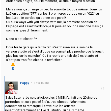
croiser les doigts, pour le moment j'ai aucun moyen d'action
Mais sinon, ça change un peu la sonorité tout de même! Jouer un
La5 en position "577" sur les 3 premieres cordes ou en "022" sur
les 2,3 et 4e cordes ça donne pas pareil!
Ou sur always with you always with me, la première position de
l'arpège est assez hardcore je la joue en bout de manche mais ça
sonne un peu différemment.
Donc c'est chiant! ^^
Pour toi, le gars qui a fait la tab s'est basée sur le son de la
version studio et s'est dit que ça sonnait plus proche que le jouait
plus bas sur le manche? Ou il a repris une tab déjà existante et
s'est pas trop fait chier à la revérifier?
0
Poppy
•
il y a 15 ans
#6
Salut Satchy. Je ne participe plus à MSB, j'ai fait une 20aine de
partoches et suis passé à d'autres choses. Néanmoins
concernant ta remarque il arrive que les artistes
jouent différemment en live du studio. Tu peux même