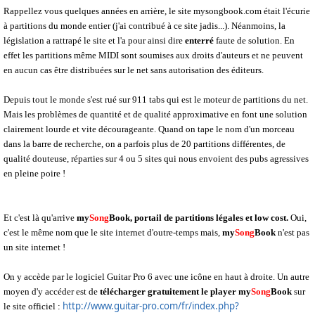
Rappellez vous quelques années en arrière, le site mysongbook.com était l'écurie
à partitions du monde entier (j'ai contribué à ce site jadis...). Néanmoins, la
législation a rattrapé le site et l'a pour ainsi dire
enterré
faute de solution. En
effet les partitions même MIDI sont soumises aux droits d'auteurs et ne peuvent
en aucun cas être distribuées sur le net sans autorisation des éditeurs.
Depuis tout le monde s'est rué sur 911 tabs qui est le moteur de partitions du net.
Mais les problèmes de quantité et de qualité approximative en font une solution
clairement lourde et vite décourageante. Quand on tape le nom d'un morceau
dans la barre de recherche, on a parfois plus de 20 partitions différentes, de
qualité douteuse, réparties sur 4 ou 5 sites qui nous envoient des pubs agressives
en pleine poire !
Et c'est là qu'arrive
my
Song
Book, portail de partitions légales et low cost.
Oui,
c'est le même nom que le site internet d'outre-temps mais,
my
Song
Book
n'est pas
un site internet !
On y accède par le logiciel Guitar Pro 6 avec une icône en haut à droite. Un autre
moyen d'y accéder est de
télécharger gratuitement le player
my
Song
Book
sur
http://www.guitar-pro.com/fr/index.php?
le site officiel :