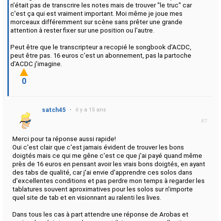
n'était pas de transcrire les notes mais de trouver "le truc" car
c'est ça qui est vraiment important. Moi même je joue mes
morceaux différemment sur scène sans prêter une grande
attention à rester fixer sur une position ou l'autre.
Peut être que le transcripteur a recopié le songbook d'ACDC,
peut être pas. 16 euros c'est un abonnement, pas la partoche
d'ACDC j'imagine.
0
satch45
•
il y a 15 ans
#7
Merci pour ta réponse aussi rapide!
Oui c'est clair que c'est jamais évident de trouver les bons
doigtés mais ce qui me gêne c'est ce que j'ai payé quand même
près de 16 euros en pensant avoir les vrais bons doigtés, en ayant
des tabs de qualité, car j'ai envie d'apprendre ces solos dans
d'excellentes conditions et pas perdre mon temps à regarder les
tablatures souvent aproximatives pour les solos sur n'importe
quel site de tab et en visionnant au ralenti les lives.
Dans tous les cas à part attendre une réponse de Arobas et