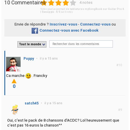
1
2
3
4
5
10 Commentaires
4 notes
Notes pour
Le portail de tablatures mySongBook sur Guitar Pro 6
| Sweepyto
:
4
/
5
sur
4
notes
Envie de répondre ?
Inscrivez-vous
-
Connectez-vous
ou
Connectez-vous avec Facebook
Tout le monde
Poppy
•
il y a 15 ans
#10
Ca marche
. Francky
0
satch45
•
il y a 15 ans
#9
Oui, c'est le pack de 8 chansons d'ACDC? Lol heureusement que
c'est pas 16 euros la chanson^^