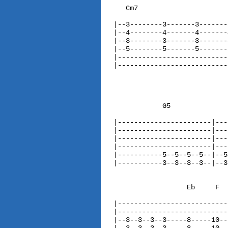
   Cm7                      
|--3--------3-------3-------
|--4--------4-------4-------
|--3--------3-------3-------
|--5--------5-------5-------
|---------------------------
|---------------------------
                            
            G5              
|-----------------------|---
|-----------------------|---
|-----------------------|---
|-----------------------|---
|-----------5--5--5--5--|--5
|-----------3--3--3--3--|--3
                  Eb     F  
|---------------------------
|---------------------------
|--3--3--3--3-----8-----10--