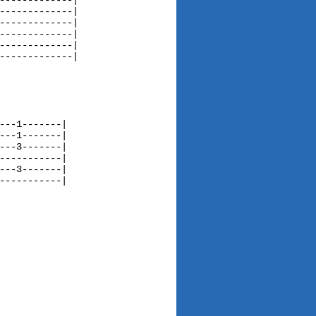
-------------|

-------------|

-------------|

-------------|

-------------|

-------------|

           

--1-------|

--1-------|

--3-------|

----------|

--3-------|

----------|
