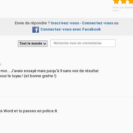
Notes pour
Roxan
notes
Envie de répondre ?
Inscrivez-vous
-
Connectez-vous
ou
Connectez-vous avec Facebook
Tout le monde
ns
moi... J'avais essayé mais jusqu'à 9 sans voir de résultat
our le tuyau ! (et bonne gratte !)
ous Word et tu passes en police 8.