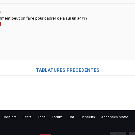
ns
omment peut on faire pour cadrer cela sur un a4 !??
TABLATURES PRÉCÉDENTES
Dossiers
Tests
Tabs
Forum
Bar
Concerts
Annonces Matos