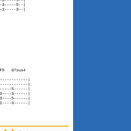
3-----5--|

3-----5--|

1-----3--|

F5   G7sus4  

------------|

------------|

-----5------|

3----3------|

3----5------|

1----3------|

4
5