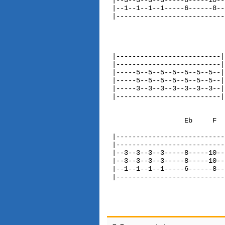
|--3--3--3--3-----8-----10--
|--1--1--1--1-----6------8--
|---------------------------
                            
|--------------------------|
|--------------------------|
|-----5--5--5--5--5--5--5--|
|-----5--5--5--5--5--5--5--|
|-----3--3--3--3--3--3--3--|
|--------------------------|
                  Eb     F  
|---------------------------
|---------------------------
|--3--3--3--3-----8-----10--
|--3--3--3--3-----8-----10--
|--1--1--1--1-----6------8--
|---------------------------