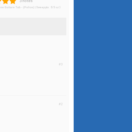
3 notes
ne Guitare Tab - (Police) | Sweepyto
:
5
/
5
sur
3
#3
#2