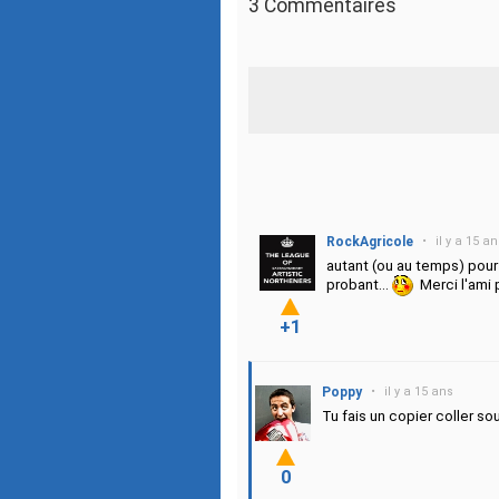
3 Commentaires
RockAgricole
•
il y a 15 a
autant (ou au temps) pour 
probant...
Merci l'ami p
+1
Poppy
•
il y a 15 ans
Tu fais un copier coller s
0