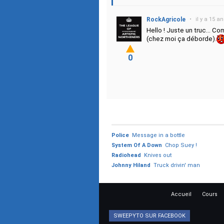
RockAgricole
•
il y a 15 a
Hello ! Juste un truc... C
(chez moi ça déborde).
0
Police
Message in a bottle
System Of A Down
Chop Suey !
Radiohead
Knives out
Johnny Hiland
Truck drivin' man
Accueil
Cours
SWEEPYTO SUR FACEBOOK