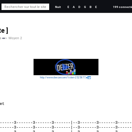
Nuit
E
A
D
G
B
E
199 connect
e ]
s
Moyen 2
http://www.deezer.com/listen-2525877
t

                                                         
------3-------3-------3-------|--3-------3-------3-------
------3-------3-------3-------|--3-------3-------3-------