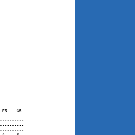
F5    G5  

---------|

---------|

---------|
