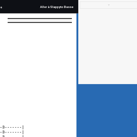
▼
Aller à Slappyto Basse
és
         

3-------|

3-------|
