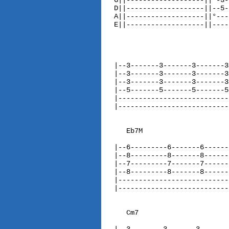
G||-------------------||°-3-
D||-------------------||--5-
A||-------------------||°---
E||-------------------||----
                            
|--3-------3-------3-------3
|--3-------3-------3-------3
|--3-------3-------3-------3
|--5-------5-------5-------5
|---------------------------
|---------------------------
   Eb7M                     
|--6---------6-------6------
|--8---------8-------8------
|--7---------7-------7------
|--8---------8-------8------
|---------------------------
|---------------------------
   Cm7                      