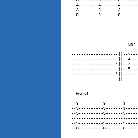
|--3--------3-------3-------
|--4--------4-------4-------
|--3--------3-------3-------
|--5--------5-------5-------
|---------------------------
|---------------------------
                        Cm7 
|-------------------||--3---
|-------------------||--4---
|------------------°||--3---
|-------------------||--5---
|------------------°||------
|-------------------||------
   Gsus4                    
|--3----------3-------3-----
|--3----------3-------3-----
|--5----------5-------5-----
|---------------------------
|--5----------5-------5-----
|--3----------3-------3-----