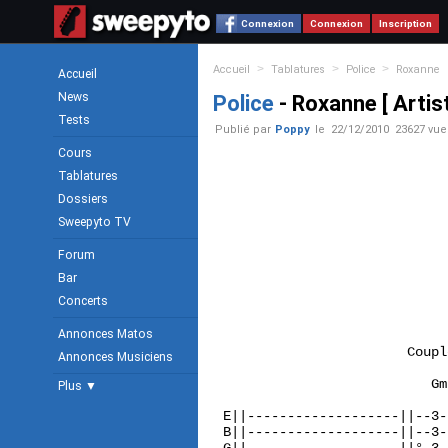
Connexion
Connexion
Inscription
>
>
>
Accueil
Tablatures
Police
Roxanne
Accueil
News
Police
- Roxanne [ Artist
Tests
Publié par
Poppy
le
22/12/2010
23627 vue
Cours
Tablatures
Dossiers
Sweepyto TV
Forum
Bar
Concerts
Annonces Matos
                       Couple
Annonces Musiciens
                          Gm
Plus ▼
E||-------------------||--3-
B||-------------------||--3-