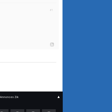
#1
▲
Annonces Zik