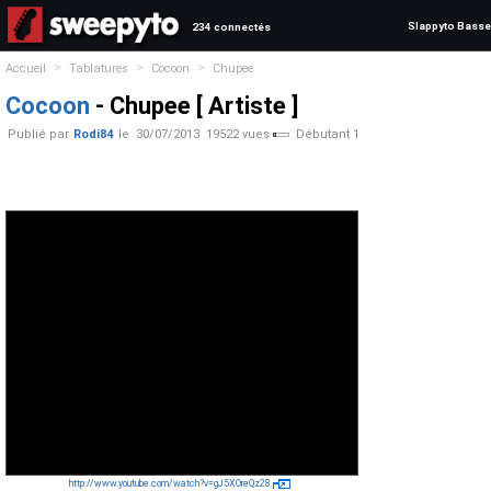
Slappyto Basse
234 connectés
>
>
>
Accueil
Tablatures
Cocoon
Chupee
Cocoon
- Chupee [ Artiste ]
Publié par
Rodi84
le
30/07/2013
19522 vues
Débutant 1
http://www.youtube.com/watch?v=gJ5XOreQz28