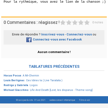
Pour la rythmique, vous avez le lien de la chanson ;) !
1
2
3
4
5
0 Commentaires : réagissez !
0 notes
Envie de répondre ?
Inscrivez-vous
-
Connectez-vous
ou
Connectez-vous avec Facebook
Aucun commentaire !
TABLATURES PRÉCÉDENTES
Hocus Pocus
A Mi-Chemin
Louis Bertignac
Ces Idées la ( Live Taratata )
Rodrigo y Gabriela
Logos
Michael Giacchino
Life And Death [Lost, les disparus - Theme song]
Mise à jour du site : 01 avr. 2021
webrox conseil informatique
Films à voir