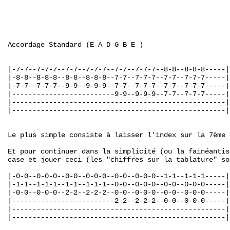
Accordage Standard (E A D G B E )

|-7-7--7-7-7--7-7--7-7-7--7-7--7-7-7--8-8--8-8-8-----|

|-8-8--8-8-8--8-8--8-8-8--7-7--7-7-7--7-7--7-7-7-----|

|-7-7--7-7-7--9-9--9-9-9--7-7--7-7-7--7-7--7-7-7-----|

|-------------------------9-9--9-9-9--7-7--7-7-7-----|

|----------------------------------------------------|

|----------------------------------------------------|

Le plus simple consiste à laisser l'index sur la 7ème 
Et pour continuer dans la simplicité (ou la fainéantis
case et jouer ceci (les "chiffres sur la tablature" so
|-0-0--0-0-0--0-0--0-0-0--0-0--0-0-0--1-1--1-1-1-----|

|-1-1--1-1-1--1-1--1-1-1--0-0--0-0-0--0-0--0-0-0-----|

|-0-0--0-0-0--2-2--2-2-2--0-0--0-0-0--0-0--0-0-0-----|

|-------------------------2-2--2-2-2--0-0--0-0-0-----|

|----------------------------------------------------|

|----------------------------------------------------|
