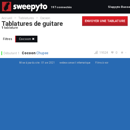
Slappyto Basse
197 connectés
>
>
Accueil
Tablatures
Cocoon
ENVOYER UNE TABLATURE
Tablatures de guitare
1
tablature
Filtres
Cocoon ✖
19524
0
-
Cocoon
Chupee
Débutant 1
Mise à jour du site : 01 avr. 2021
webrox conseil informatique
Films à voir