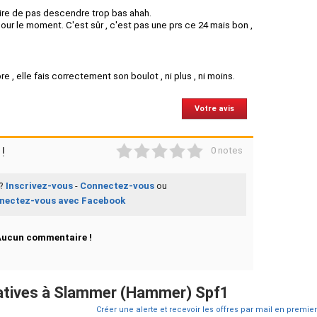
oire de pas descendre trop bas ahah.
pour le moment. C'est sûr , c'est pas une prs ce 24 mais bon ,
e , elle fais correctement son boulot , ni plus , ni moins.
Votre avis
1
2
3
4
5
!
0 notes
 ?
Inscrivez-vous
-
Connectez-vous
ou
nectez-vous avec Facebook
Aucun commentaire !
atives à Slammer (Hammer) Spf1
Créer une alerte et recevoir les offres par mail en premier