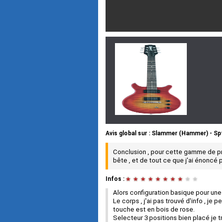
Avis global
sur :
Slammer (Hammer) - Sp
Conclusion , pour cette gamme de prix 
bête , et de tout ce que j'ai énoncé p
Infos :
★
★
★
★
★
★
★
★
★
★
Alors configuration basique pour une 
Le corps , j'ai pas trouvé d'info , j
touche est en bois de rose.
Selecteur 3 positions bien placé je t