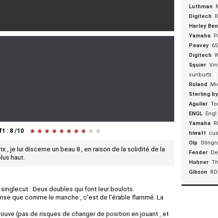
Luthman
Digitech
R
Harley Be
Yamaha
P
Peavey
65
Digitech
Squier
Vin
sunburts
Roland
Mi
Sterling b
Aguilar
To
ENGL
Engl
Yamaha
R
f1
:
8
/
10
★
★
★
★
★
★
★
★
★
★
hiwatt
cus
Olp
Stingr
, je lui discerne un beau 8 , en raison de la solidité de la
Fender
De
lus haut.
Hohner
Th
Gibson
RD
singlecut : Deux doubles qui font leur boulots.
e pense que comme le manche , c'est de l'érable flammé. La
rouve (pas de risques de changer de position en jouant , et