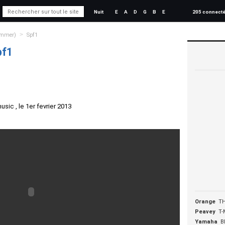
Nuit
E
A
D
G
B
E
205 connect
>
mmer)
Spf1
pf1
sic , le 1er fevrier 2013
Orange
T
Peavey
T-
Yamaha
B