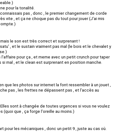
geable.)
ne pour la tonalité.
e connaissais pas , donc , le premier changement de corde
rès vite , et ça ne choque pas du tout pour jouer (J'ai mis
compte.)
 mais le son est très correct et surprenant !
atu' , et le sustain vraiment pas mal (le bois et le chevalet y
se.)
s l'affaire pour ça , et meme avec un petit crunch pour taper
 si mal , et le clean est surprenant en position manche.
 Bien que les photos sur internet la font ressembler à un jouet ,
oche pas , les frettes ne dépassent pas , et l'accès au
 Elles sont à changée de toutes urgences si vous ne voulez
 (quoi que , ça forge l'oreille au moins.)
rt pour les mécaniques , donc un petit 9 , juste au cas où.