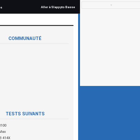
▼
Aller à Slappyto Basse
és
COMMUNAUTÉ
TESTS SUIVANTS
H100
Max
B 414X