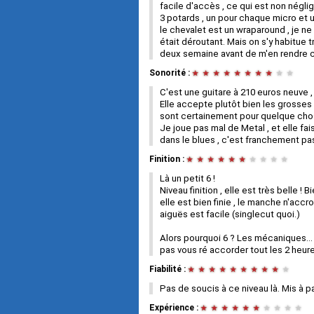
facile d'accès , ce qui est non négli
3 potards , un pour chaque micro et u
le chevalet est un wraparound , je n
était déroutant. Mais on s'y habitue t
deux semaine avant de m'en rendre 
Sonorité :
★
★
★
★
★
★
★
★
★
★
C'est une guitare à 210 euros neuve ,
Elle accepte plutôt bien les grosses s
sont certainement pour quelque cho
Je joue pas mal de Metal , et elle fai
dans le blues , c'est franchement pas
Finition :
★
★
★
★
★
★
★
★
★
★
Là un petit 6 !
Niveau finition , elle est très belle !
elle est bien finie , le manche n'accr
aiguës est facile (singlecut quoi.)
Alors pourquoi 6 ? Les mécaniques...
pas vous ré accorder tout les 2 heures
Fiabilité :
★
★
★
★
★
★
★
★
★
★
Pas de soucis à ce niveau là. Mis à pa
Expérience :
★
★
★
★
★
★
★
★
★
★