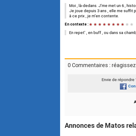
Moi , là-dedans. J'me met un 6 , hist
Je joue depuis 3 ans , elle me suffit 
à ce prix , je m'en contente.
En contexte :
★
★
★
★
★
★
★
★
★
★
En repet' , en buff , ou dans sa chambr
0 Commentaires : réagissez 
Envie de répondre
Con
Annonces de Matos rel