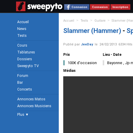
Connexion
Connexion
Inscription
>
>
>
Accueil
Tests
Guitare
Slammer (Ha
Accueil
News
Slammer (Hammer)
-
S
Tests
Publié par
JeeDay
le
24/02/2013
6334 Hits
Cours
Tablatures
Prix
Lieu - Date
Dossiers
100€ d'occasion
Bayonne , Jp mu
Sweepyto TV
Médias
Forum
Bar
Concerts
Annonces Matos
Annonces Musiciens
Plus ▼