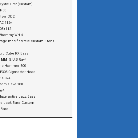
Mystic First (Custom)
P50
nton
DD2
AC 112v
05+112
Whammy WH-4
tage modified tele custom 3 tons
cro Cube RX Bass
y MM
S.U.B Ray4
ne Hammer 500
 E305 Gigmaster Head
BX 374
tom slave 100
ay4
luxe active Jazz Bass
e Jack Bass Custom
 Bass