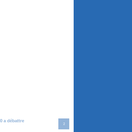
0 a débattre
2