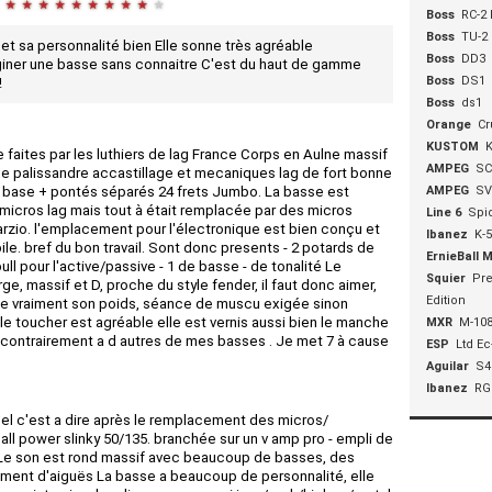
★
★
★
★
★
★
★
★
★
★
Boss
RC-2 
Boss
TU-2
t sa personnalité bien Elle sonne très agréable
Boss
DD3
ner une basse sans connaitre C'est du haut de gamme
Boss
DS1
!
Boss
ds1
Orange
Cr
KUSTOM
K
 faites par les luthiers de lag France Corps en Aulne massif
AMPEG
SC
e palissandre accastillage et mecaniques lag de fort bonne
ie base + pontés séparés 24 frets Jumbo. La basse est
AMPEG
SV
micros lag mais tout à était remplacée par des micros
Line 6
Spi
marzio. l'emplacement pour l'électronique est bien conçu et
Ibanez
K-5
 pile. bref du bon travail. Sont donc presents - 2 potards de
ErnieBall 
ll pour l'active/passive - 1 de basse - de tonalité Le
Squier
Pre
e, massif et D, proche du style fender, il faut donc aimer,
Edition
èse vraiment son poids, séance de muscu exigée sinon
le toucher est agréable elle est vernis aussi bien le manche
MXR
M-10
 contrairement a d autres de mes basses . Je met 7 à cause
ESP
Ltd Ec
Aguilar
S4
Ibanez
RG
tuel c'est a dire après le remplacement des micros/
all power slinky 50/135. branchée sur un v amp pro - empli de
 Le son est rond massif avec beaucoup de basses, des
ent d'aiguës La basse a beaucoup de personnalité, elle