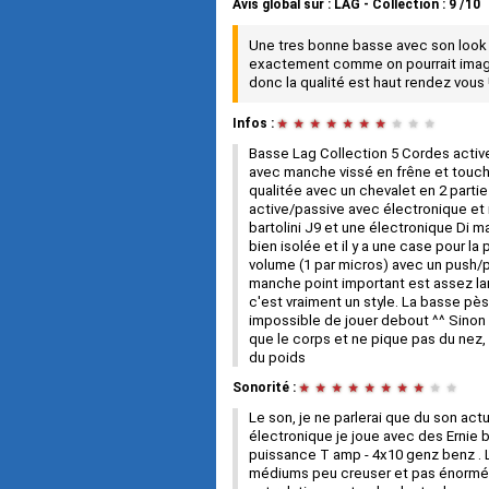
Avis global
sur :
LAG - Collection
:
9
/
10
Une tres bonne basse avec son look e
exactement comme on pourrait imagi
donc la qualité est haut rendez vous 
Infos :
★
★
★
★
★
★
★
★
★
★
Basse Lag Collection 5 Cordes active
avec manche vissé en frêne et touch
qualitée avec un chevalet en 2 part
active/passive avec électronique et 
bartolini J9 et une électronique Di 
bien isolée et il y a une case pour la
volume (1 par micros) avec un push/pu
manche point important est assez larg
c'est vraiment un style. La basse p
impossible de jouer debout ^^ Sinon 
que le corps et ne pique pas du nez,
du poids
Sonorité :
★
★
★
★
★
★
★
★
★
★
Le son, je ne parlerai que du son ac
électronique je joue avec des Ernie b
puissance T amp - 4x10 genz benz .
médiums peu creuser et pas énormém