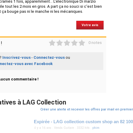
ramés 1 fois, apparemment... L'électronique Di marzio
 tout les 2 mois en gros. A part ça no souci si c'est bien
t ça bouge pas ni le manche ni les mécaniques.
Votre avis
1
2
3
4
5
!
0 notes
 ?
Inscrivez-vous
-
Connectez-vous
ou
nectez-vous avec Facebook
Aucun commentaire !
tives à LAG Collection
Créer une alerte et recevoir les offres par mail en premier
Expirée - LAG collection custom shop an 82 100
il y a 16 ans
·
Vends Guitare
·
3332 hits
·
phim