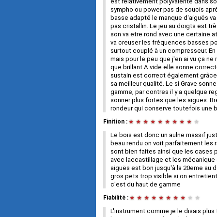
est relativement polyvalente dans so
sympho ou power pas de soucis après 
basse adapté le manque d'aiguës va 
pas cristallin. Le jeu au doigts est t
son va etre rond avec une certaine at
va creuser les fréquences basses pou
surtout couplé à un compresseur. En 
mais pour le peu que j'en ai vu ça ne
que brillant A vide elle sonne correc
sustain est correct également grâce
sa meilleur qualité. Le si Grave sonne
gamme, par contres il y a quelque re
sonner plus fortes que les aigues. B
rondeur qui conserve toutefois une b
Finition :
★
★
★
★
★
★
★
★
★
★
Le bois est donc un aulne massif jus
beau rendu on voit parfaitement les 
sont bien faites ainsi que les cases p
avec laccastillage et les mécanique 
aiguës est bon jusqu'à la 20eme au de
gros pets trop visible si on entretient 
c'est du haut de gamme
Fiabilité :
★
★
★
★
★
★
★
★
★
★
L'instrument comme je le disais plus t