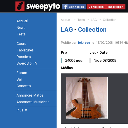
Connexion
Connexion
Inscription
>
>
>
Accueil
Tests
LAG
Collection
Accueil
News
LAG
-
Collection
Tests
Publié par
lekness
le
15/02/2008
10559 Hit
Cours
Tablatures
Prix
Lieu - Date
Dossiers
2400€ neuf
Nice,08/2005
Sweepyto TV
Médias
Forum
Bar
Concerts
Annonces Matos
Annonces Musiciens
Plus ▼