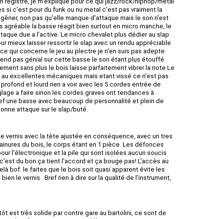
n registre, je m'explique pour ce qui jazz/rock/hiphop/metal
si c'est pour du funk ou nu metal c'est pas vraiment la
gêner, non pas qu'elle manque d'attaque mais le son n'est
rès agréable la basse réagit bien surtout en micro manche, le
taque due a l'active. Le micro chevalet plus dédier au slap
r mieux laisser ressortir le slap avec un rendu appréciable
ce qui concerne le jeu au plectre je n'en suis pas adepte
 rend pas génial sur cette basse le son étant plus étouffé
tement sans plus le bois laisse parfaitement vibrer la note Le
 au excellentes mécaniques mais etant vissé ce n'est pas
 profond et lourd rien a voir avec les 5 cordes entrée de
glage a faire sinon les cordes graves ont tendances à
ref une basse avec beaucoup de personnalité et plein de
onne attaque sur le slap/buté.
te vernis avec la tète ajustée en conséquence, avec un tres
rainures du bois, le corps étant en 1 pièce. Les défonces
our l'électronique et la pile qui sont isolées aucun soucis
c'est du bon ça tient l'accord et ça bouge pas! L'accès au
là bof. le faites que le bois soit quasi apparent évite les
bien le vernis . Bref rien à dire sur la qualité de l'instrument,
ôt est très solide par contre gare au bartolini, ce sont de