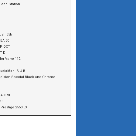
Loop Station
ush 35b
BA 30
P OCT
T DI
der Valve 112
MusicMan
S.U.B
cision Special Black And Chrome
8
-400 VF
10
 Prestige 2550 EX