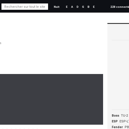
Nuit
E
A
D
G
B
E
228 connect
s
Boss
TU-2
ESP
ESP-L
Fender
PB