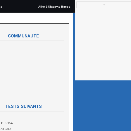
▼
Aller à Slappyto Basse
és
COMMUNAUTÉ
TESTS SUIVANTS
TD B-154
70-93US