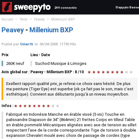
Slappyto Basse
249 connectés
>
>
>
Accueil
Tests
Peavey
Millenium BXP
Peavey
-
Millenium BXP
Publié par
Umarth
le
06/04/2008
11730 Hits
Prix
Lieu - Date
260€ neuf
Suchod Musique à Limoges
Avis global
sur :
Peavey - Millenium BXP
:
8
/
10
★
★
★
★
★
★
★
★
★
★
Exellent rapport qualité prix, je referai ce choix sans hésité. De plus
ma peinture (Tiger Eye) est superbe (ok ça fait pas le son, mais c'est
esthétique). Convient aux débutants jusqu'à un niveau moyen/bon.
Infos :
★
★
★
★
★
★
★
★
★
★
Fabriqué en Indonésie Manche en érable vissé (5 vis) Touche en
palissandre Diapason de 34'' (864mm) 21 frettes Corps en tilleul Table
en érable pommelé Mécaniques alignées avec axe de tension au sillet
respectant l'axe de la corde correspondante Tige de torsion à double
expansion Chevalet moulé avec choix de passage de cordes (type