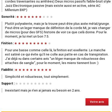
cordes traversantes ou arrêtées) Deux micros passifs faible-bruit style
Jazz Electronique passive (mais existe aussi en active, série AC
Millenium BXP)
Sonorité :
★
★
★
★
★
★
★
★
★
★
Plutôt polyvalente, mais je la trouve peut-être plus axée métal/grunge.
Peut-être un leger manque de définition de la corde Mi, je vais changer
de micros (pour des GFS) histoire de voir ce que celà donne. Pour le
moment, je lui met un bon 7.5.
Finition :
★
★
★
★
★
★
★
★
★
★
Pour une basse comme celle là, la finition est exellente. Le manche
est satiné ce qui évite qu'il ne colle aux patte en cas de transpiration.
J'ai déjà vu dans certains avis "un léger manque de robustesse des
attaches de sangle", pour le moment, les miens tiennent bon :)
Fiabilité :
★
★
★
★
★
★
★
★
★
★
Simplicité et robustesse, tout simplement.
Support :
★
★
★
★
★
★
★
★
★
★
Inexistant mais je n'en ai jamais eu besoin en 2 ans.
Votre avis