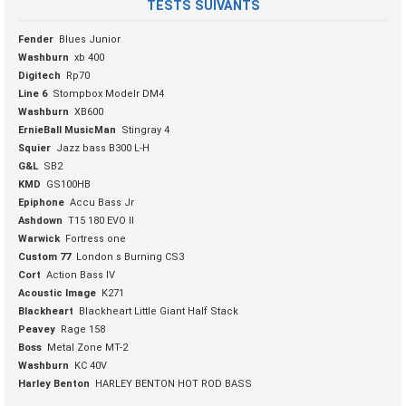
TESTS SUIVANTS
Fender
Blues Junior
Washburn
xb 400
Digitech
Rp70
Line 6
Stompbox Modelr DM4
Washburn
XB600
ErnieBall MusicMan
Stingray 4
Squier
Jazz bass B300 L-H
G&L
SB2
KMD
GS100HB
Epiphone
Accu Bass Jr
Ashdown
T15 180 EVO II
Warwick
Fortress one
Custom 77
London s Burning CS3
Cort
Action Bass IV
Acoustic Image
K271
Blackheart
Blackheart Little Giant Half Stack
Peavey
Rage 158
Boss
Metal Zone MT-2
Washburn
KC 40V
Harley Benton
HARLEY BENTON HOT ROD BASS