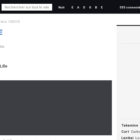
Nuit
E
A
D
G
B
E
555 connect
vera 100DCE
E
its
Lille
Takamine
Cort
Curb
Lanikai
Lu