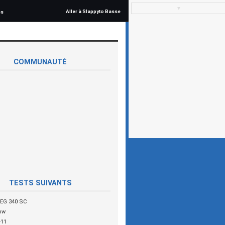
▼
Aller à Slappyto Basse
és
COMMUNAUTÉ
TESTS SUIVANTS
EG 340 SC
ow
-11