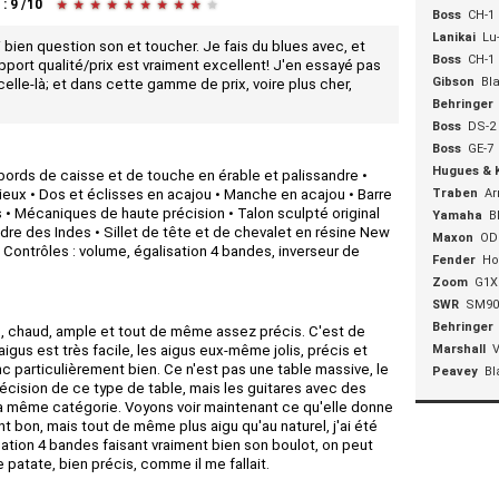
:
9
/
10
★
★
★
★
★
★
★
★
★
★
Boss
CH-1
Lanikai
Lu
i bien question son et toucher. Je fais du blues avec, et
Boss
CH-1
pport qualité/prix est vraiment excellent! J'en essayé pas
Gibson
Bla
elle-là; et dans cette gamme de prix, voire plus cher,
Behringer
Boss
DS-2
Boss
GE-7
Hugues & 
 bords de caisse et de touche en érable et palissandre •
eux • Dos et éclisses en acajou • Manche en acajou • Barre
Traben
Ar
• Mécaniques de haute précision • Talon sculpté original
Yamaha
B
dre des Indes • Sillet de tête et de chevalet en résine New
Maxon
OD
ontrôles : volume, égalisation 4 bandes, inverseur de
Fender
Ho
Zoom
G1X
SWR
SM90
Behringer
ond, chaud, ample et tout de même assez précis. C'est de
aigus est très facile, les aigus eux-même jolis, précis et
Marshall
V
c particulièrement bien. Ce n'est pas une table massive, le
Peavey
Bl
récision de ce type de table, mais les guitares avec des
a même catégorie. Voyons voir maintenant ce qu'elle donne
nt bon, mais tout de même plus aigu qu'au naturel, j'ai été
isation 4 bandes faisant vraiment bien son boulot, on peut
 patate, bien précis, comme il me fallait.