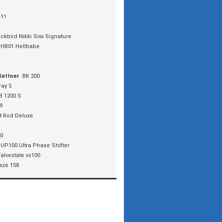
-11
ckbird Nikki Sixx Signature
HB01 Hellbabe
Kettner
BK 200
ray 5
B 1200 S
9
t Rod Deluxe
0
UP100 Ultra Phase Shifter
alvestate vs100
aze 158