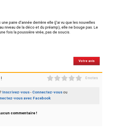
 une paire d'année derrière elle (j'ai vu que les nouvelles
au niveau de la déco et du préamp), elle ne bouge pas. Le
ne fois la poussière virée, pas de soucis.
Votre avis
1
2
3
4
5
!
0 notes
 ?
Inscrivez-vous
-
Connectez-vous
ou
nectez-vous avec Facebook
Aucun commentaire !