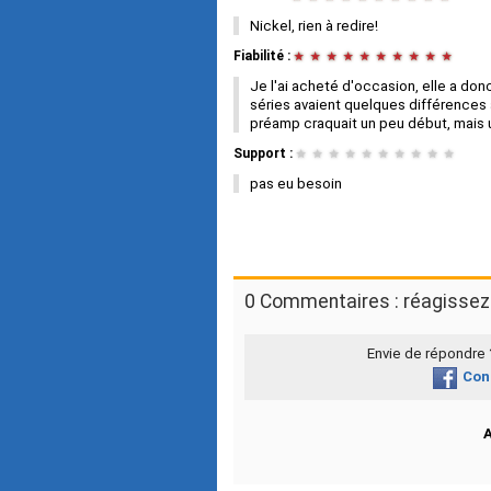
Nickel, rien à redire!
Fiabilité :
★
★
★
★
★
★
★
★
★
★
Je l'ai acheté d'occasion, elle a donc
séries avaient quelques différences 
préamp craquait un peu début, mais u
Support :
★
★
★
★
★
★
★
★
★
★
pas eu besoin
0 Commentaires : réagissez 
Envie de répondre
Con