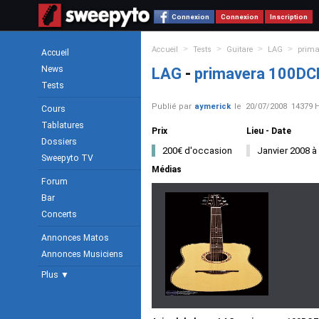
Connexion
Connexion
Inscription
>
>
>
>
Accueil
Tests
Guitare
LAG
prima
Accueil
News
LAG
-
primavera 100DC
Tests
Publié par
aymerick
le
20/07/2008
14379 H
Cours
Tablatures
Prix
Lieu - Date
Dossiers
200€ d'occasion
Janvier 2008 à 
Sweepyto TV
Médias
Forum
Bar
Concerts
Annonces Matos
Annonces Musiciens
Plus ▼