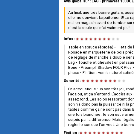
Avis global
sur :
LAG - primavera 100DCE
Au final, une très bonne guitare, auss
elle me convient farpaitement!! Le ra
mal en magasin avant de tomber sur c
c'est la seule qui m'ai vraiment plu!!
Infos :
★
★
★
★
★
★
★
★
★
★
Table en spruce (épicéa) • Filets de
Rosace en marqueterie de bois préci
de réglage de manche à double sens 
Lâg • Touche et chevalet en palissan
Bone • Préampli Shadow FOUR Plus • C
phase • Finition : vernis naturel satiné
Sonorité :
★
★
★
★
★
★
★
★
★
★
En accoustique : un son très joli, r
l'acajou, et ça s'entend. L'accès aux 
assez rond. Les solos ressortent don
son n'a donc pas la puissance ni la p
tables comme ça ne sont pas dans l
une fois branchée : le son est vraime
surpris par la différence. Mais l'égal
regler le son que l'on veut. Une bonne
Finition :
★
★
★
★
★
★
★
★
★
★