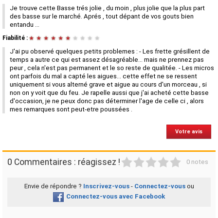
Je trouve cette Basse trés jolie , du moin , plus jolie que la plus part
des basse sur le marché. Aprés , tout dépant de vos gouts bien
entandu ...
Fiabilité :
★
★
★
★
★
★
★
★
★
★
J'ai pu observé quelques petits problemes : - Les frette grésillent de
temps a autre ce qui est assez désagréable... mais ne prennez pas
peur , cela n'est pas permanent et le so reste de qualitée. - Les micros
ont parfois du mal a capté les aigues... cette effet ne se ressent
uniquement si vous alterné grave et aigue au cours d'un morceau , si
non on y voit que du feu. Je rapelle aussi que j'ai acheté cette basse
d'occasion, je ne peux donc pas déterminer l'age de celle ci , alors
mes remarques sont peut-etre poussées .
Votre avis
1
2
3
4
5
0 Commentaires : réagissez !
0 notes
Envie de répondre ?
Inscrivez-vous
-
Connectez-vous
ou
Connectez-vous avec Facebook