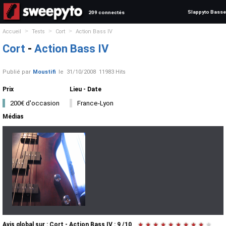
Slappyto Basse
209 connectés
>
>
>
Accueil
Tests
Cort
Action Bass IV
Cort
-
Action Bass IV
Publié par
Moustifi
le
31/10/2008
11983 Hits
Prix
Lieu - Date
200€ d'occasion
France-Lyon
Médias
Avis global
sur :
Cort - Action Bass IV
:
9
/
10
★
★
★
★
★
★
★
★
★
★