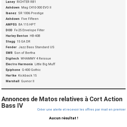
Laney
RICHTER RB1
Ashdown
Mag C410-300 EVO II
Ibanez
SR 1006 Prestige
Ashdown
Five Fifteen
AMPEG
BA 115 HPT
DOD
Fx-25 Envelope Filter
Harley Benton
HB-40B
Stagg
15 GA DR
Fender
Jazz Bass Standard US
SWR
Son of Bertha
Digitech
WHAMMY 4 Reissue
Electro Harmonix
Little Big Muff
Epiphone
G-400 Gothic
Hartke
Kickback 15
Marshall
Guvnor II
Annonces de Matos relatives à Cort Action
Bass IV
Créer une alerte et recevoir les offres par mail en premier
Aucun résultat !