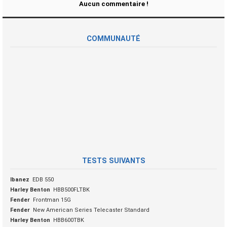
Aucun commentaire !
COMMUNAUTÉ
TESTS SUIVANTS
Ibanez
EDB 550
Harley Benton
HBB500FLTBK
Fender
Frontman 15G
Fender
New American Series Telecaster Standard
Harley Benton
HBB600TBK