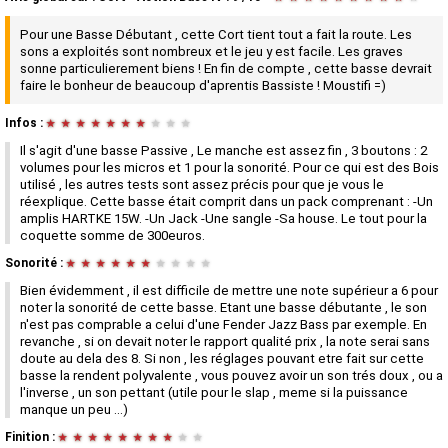
Pour une Basse Débutant , cette Cort tient tout a fait la route. Les
sons a exploités sont nombreux et le jeu y est facile. Les graves
sonne particulierement biens ! En fin de compte , cette basse devrait
faire le bonheur de beaucoup d'aprentis Bassiste ! Moustifi =)
Infos :
★
★
★
★
★
★
★
★
★
★
Il s'agit d'une basse Passive , Le manche est assez fin , 3 boutons : 2
volumes pour les micros et 1 pour la sonorité. Pour ce qui est des Bois
utilisé , les autres tests sont assez précis pour que je vous le
réexplique. Cette basse était comprit dans un pack comprenant : -Un
amplis HARTKE 15W. -Un Jack -Une sangle -Sa house. Le tout pour la
coquette somme de 300euros.
Sonorité :
★
★
★
★
★
★
★
★
★
★
Bien évidemment , il est difficile de mettre une note supérieur a 6 pour
noter la sonorité de cette basse. Etant une basse débutante , le son
n'est pas comprable a celui d'une Fender Jazz Bass par exemple. En
revanche , si on devait noter le rapport qualité prix , la note serai sans
doute au dela des 8. Si non , les réglages pouvant etre fait sur cette
basse la rendent polyvalente , vous pouvez avoir un son trés doux , ou a
l'inverse , un son pettant (utile pour le slap , meme si la puissance
manque un peu ...)
Finition :
★
★
★
★
★
★
★
★
★
★