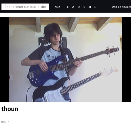
Nuit
E
A
D
G
B
E
255 connect
e thoun
e thoun