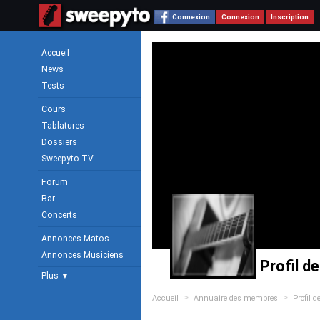
Connexion
Connexion
Inscription
Accueil
News
Tests
Cours
Tablatures
Dossiers
Sweepyto TV
Forum
Bar
Concerts
Annonces Matos
Annonces Musiciens
Profil d
Plus ▼
>
>
Accueil
Annuaire des membres
Profil d