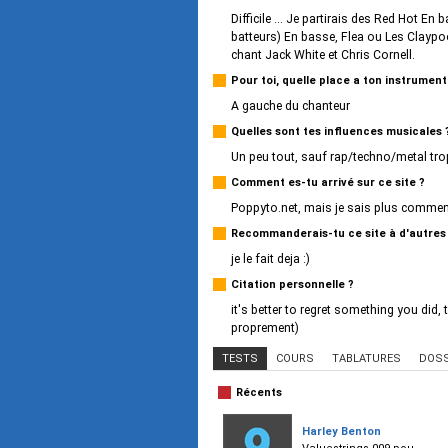
Difficile ... Je partirais des Red Hot E
batteurs) En basse, Flea ou Les Claypo
chant Jack White et Chris Cornell.
Pour toi, quelle place a ton instrumen
A gauche du chanteur
Quelles sont tes influences musicales 
Un peu tout, sauf rap/techno/metal tro
Comment es-tu arrivé sur ce site ?
Poppyto.net, mais je sais plus comment
Recommanderais-tu ce site à d'autres
je le fait deja :)
Citation personnelle ?
it's better to regret something you did, 
proprement)
TESTS
COURS
TABLATURES
DOSS
Récents
Harley Benton