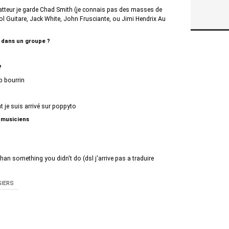
n batteur je garde Chad Smith (je connais pas des masses de
ol Guitare, Jack White, John Frusciante, ou Jimi Hendrix Au
t dans un groupe ?
?
p bourrin
 je suis arrivé sur poppyto
 musiciens
than something you didn't do (dsl j'arrive pas a traduire
IERS