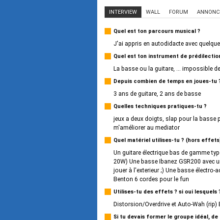
INTERVIEW
WALL
FORUM
ANNONC
Quel est ton parcours musical ?
J'ai appris en autodidacte avec quelque
Quel est ton instrument de prédilectio
La basse ou la guitare, ... impossible de
Depuis combien de temps en joues-tu 
3 ans de guitare, 2 ans de basse
Quelles techniques pratiques-tu ?
jeux a deux doigts, slap pour la basse 
m'améliorer au mediator
Quel matériel utilises-tu ? (hors effets
Un guitare électrique bas de gamme ty
20W) Une basse Ibanez GSR200 avec un
jouer à l'exterieur ;) Une basse élect
Benton 6 cordes pour le fun
Utilises-tu des effets ? si oui lesquels 
Distorsion/Overdrive et Auto-Wah (rip)
Si tu devais former le groupe idéal, de