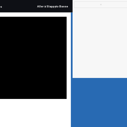
▼
Aller à Slappyto Basse
és