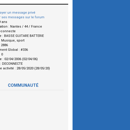
oyer un message privé
r ses messages sur le forum
9 ans
ation :
Nantes / 44 / France
econnecte
e :
BASSE GUITARE BATTERIE
:
Musique, sport
:
2886
ment Global :
#336
:
0
le :
02/04/2006 (02/04/06)
 :
DECONNECTE
e activité :
28/05/2020 (28/05/20)
COMMUNAUTÉ