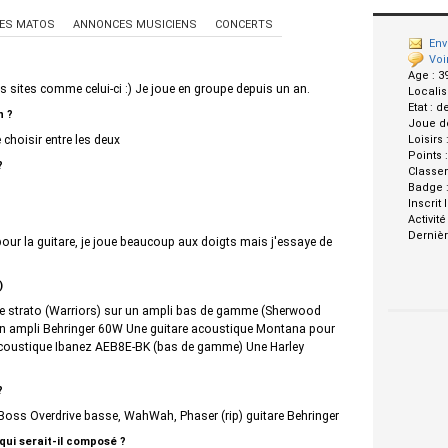
ES MATOS
ANNONCES MUSICIENS
CONCERTS
Env
Voi
Age :
3
s sites comme celui-ci :) Je joue en groupe depuis un an.
Localis
Etat :
d
n ?
Joue d
 choisir entre les deux
Loisirs 
Points 
?
Classe
Badge 
Inscrit 
Activité
Dernièr
pour la guitare, je joue beaucoup aux doigts mais j'essaye de
)
pe strato (Warriors) sur un ampli bas de gamme (Sherwood
 ampli Behringer 60W Une guitare acoustique Montana pour
ro-acoustique Ibanez AEB8E-BK (bas de gamme) Une Harley
?
 Boss Overdrive basse, WahWah, Phaser (rip) guitare Behringer
 qui serait-il composé ?