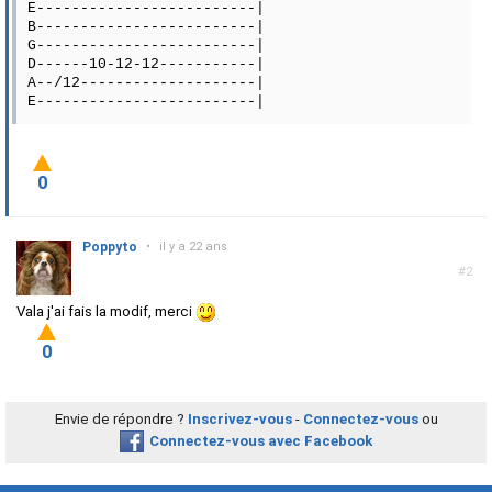
E-------------------------|
B-------------------------|
G-------------------------|
D------10-12-12-----------|
A--/12--------------------|
E-------------------------|
0
Poppyto
•
il y a 22 ans
#2
Vala j'ai fais la modif, merci
0
Envie de répondre ?
Inscrivez-vous
-
Connectez-vous
ou
Connectez-vous avec Facebook