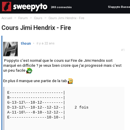
Slappyto Basse
248 connectés
>
>
>
Accueil
Forum
Cours
Cours Jimi Hendrix - Fire
Cours Jimi Hendrix - Fire
thoun
•
il y a 22 ans
#1
Poppyto c'est normal que le cours sur Fire de Jimi Hendrix soit
marqué en difficile ? je veux bien croire que j'ai progressé mais c'est
un peu facile
En plus il manque une partie de la tab
E-----------------------|
B-----------------------|
G-13-12\--10-12---------|
D-13-12\--10-12--12-12--| 2 fois
A-11-10\---8-10--12-12--|
E----------------10-10--|