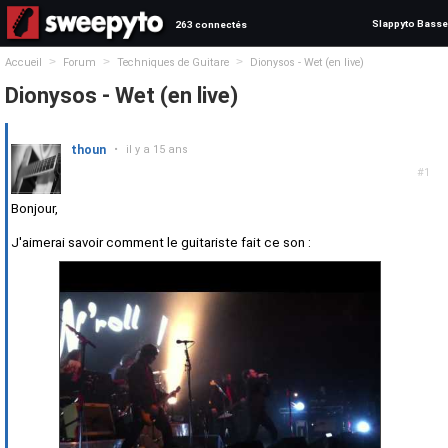
Slappyto Basse
263 connectés
>
>
>
Accueil
Forum
Techniques de Guitare
Dionysos - Wet (en live)
Dionysos - Wet (en live)
thoun
•
il y a 15 ans
#1
Bonjour,
J'aimerai savoir comment le guitariste fait ce son :