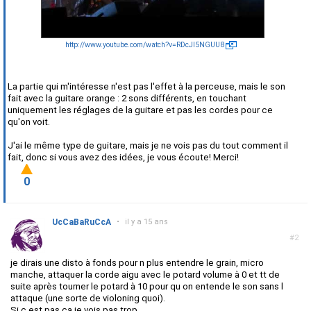
http://www.youtube.com/watch?v=RDcJl5NGUU8
La partie qui m'intéresse n'est pas l'effet à la perceuse, mais le son
fait avec la guitare orange : 2 sons différents, en touchant
uniquement les réglages de la guitare et pas les cordes pour ce
qu'on voit.
J'ai le même type de guitare, mais je ne vois pas du tout comment il
fait, donc si vous avez des idées, je vous écoute! Merci!
0
UcCaBaRuCcA
•
il y a 15 ans
#2
je dirais une disto à fonds pour n plus entendre le grain, micro
manche, attaquer la corde aigu avec le potard volume à 0 et tt de
suite après tourner le potard à 10 pour qu on entende le son sans l
attaque (une sorte de violoning quoi).
Si c est pas ça je vois pas trop...