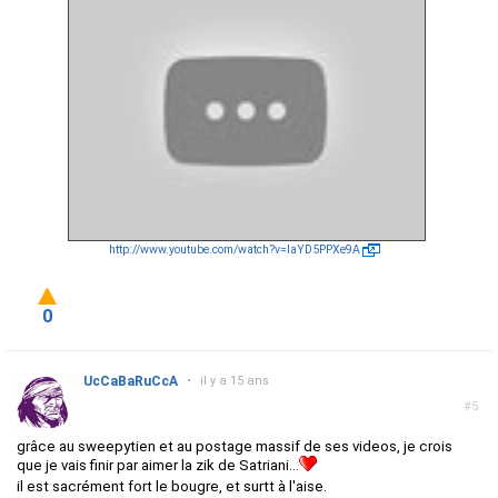
http://www.youtube.com/watch?v=IaYD5PPXe9A
0
UcCaBaRuCcA
•
il y a 15 ans
#5
grâce au sweepytien et au postage massif de ses videos, je crois
que je vais finir par aimer la zik de Satriani...
il est sacrément fort le bougre, et surtt à l'aise.