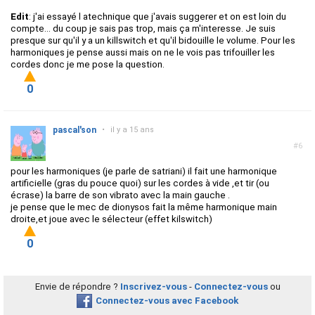
Edit
: j'ai essayé l atechnique que j'avais suggerer et on est loin du
compte... du coup je sais pas trop, mais ça m'interesse. Je suis
presque sur qu'il y a un killswitch et qu'il bidouille le volume. Pour les
harmoniques je pense aussi mais on ne le vois pas trifouiller les
cordes donc je me pose la question.
0
pascal'son
•
il y a 15 ans
#6
pour les harmoniques (je parle de satriani) il fait une harmonique
artificielle (gras du pouce quoi) sur les cordes à vide ,et tir (ou
écrase) la barre de son vibrato avec la main gauche .
je pense que le mec de dionysos fait la même harmonique main
droite,et joue avec le sélecteur (effet kilswitch)
0
Envie de répondre ?
Inscrivez-vous
-
Connectez-vous
ou
Connectez-vous avec Facebook