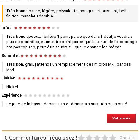
Très bonne basse, légère, polyvalente, son gras et puissant, belle
finition, manche adorable
Infos :
★
★
★
★
★
★
★
★
★
★
Très bons specs... j'enlève 1 point parce que dans l'idéal je voudrais
plus de contrôles, et un autre point parce que la tenue de l'accordage
est pas top top, peut-être faudra-t-il que je change les mécas
Sonorité :
★
★
★
★
★
★
★
★
★
★
Très bon, gras, j’attends un remplacement des micros Mk1 par des
Mk4
Finition :
★
★
★
★
★
★
★
★
★
★
Nickel
Expérience :
★
★
★
★
★
★
★
★
★
★
Je joue de la basse depuis 1 an et demi mais suis très passionné
Votre avis
1
2
3
4
5
0 Commentaires : réagissez !
0 notes