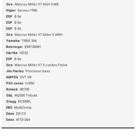
Sire
Marcus Miller V7 ASH 4 WB
Vigier
Excess 1996
ESP
B-5e
ESP
B-5e
ESP
B-5e
Sire
Marcus Miller V7 Alder-5 AWH
Yamaha
TRBX 304
Behringer
BXR1800H
Hartke
HD25
ESP
B-5e
Sire
Marcus Miller V7 5 cordes Frêne
Jim Harley
Precision bass
AMPEG
SVT VR
Phil Jones
H-850
Roland
dB700
G&L
M2500 Tribute
Stagg
BC300FL
EBS
MultiComp
Eden
EX110
Eden
WTX-264