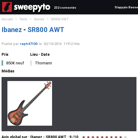
Slappyto Basse
232 connectés
>
>
>
Accueil
Tests
Ibanez
SR800 AWT
Ibanez
-
SR800 AWT
Publié par
raph47100
le
02/10/2016
11912 Hits
Prix
Lieu - Date
850€ neuf
Thomann
Médias
Avis global
sur :
Ibanez - SR800 AWT
:
9
/
10
★
★
★
★
★
★
★
★
★
★