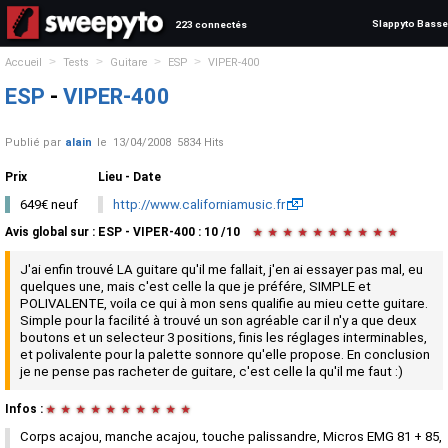
Slappyto Basse
223 connectés
>
>
>
>
Accueil
Tests
Guitare
ESP
VIPER-400
ESP
-
VIPER-400
Publié par
alain
le
13/04/2008
5834 Hits
Prix
Lieu - Date
649€ neuf
http://www.californiamusic.fr
Avis global
sur :
ESP - VIPER-400
:
10
/
10
★
★
★
★
★
★
★
★
★
★
J'ai enfin trouvé LA guitare qu'il me fallait, j'en ai essayer pas mal, eu
quelques une, mais c'est celle la que je préfére, SIMPLE et
POLIVALENTE, voila ce qui à mon sens qualifie au mieu cette guitare.
Simple pour la facilité à trouvé un son agréable car il n'y a que deux
boutons et un selecteur 3 positions, finis les réglages interminables,
et polivalente pour la palette sonnore qu'elle propose. En conclusion
je ne pense pas racheter de guitare, c'est celle la qu'il me faut :)
Infos :
★
★
★
★
★
★
★
★
★
★
Corps acajou, manche acajou, touche palissandre, Micros EMG 81 + 85,