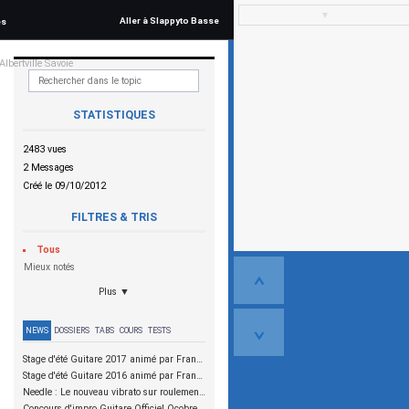
▼
Aller à Slappyto Basse
és
lbertville Savoie
STATISTIQUES
2483 vues
2 Messages
Créé le 09/10/2012
FILTRES & TRIS
Tous
Mieux notés
Plus ▼
NEWS
DOSSIERS
TABS
COURS
TESTS
Stage d'été Guitare 2017 animé par Franck Graziano et Julien Bouvier
Stage d'été Guitare 2016 animé par Franck Graziano et Julien Bouvier
Needle : Le nouveau vibrato sur roulements à aiguilles
Concours d'impro Guitare Officiel Ocobre 2015 - Christophe Godin