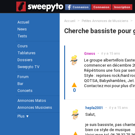
Connexion
Connexion
Inscription
>
>
Accueil
Petites Annonces de Musiciens
Accueil
News
Cherche bassiste pour g
Tests
Cours
Tablatures
Gness
•
il y a 15 ans
Dossiers
Le groupe albertvillois East
commencer en décembre 2
Sweepyto TV
Répétitions une fois par se
Style : reprises rock/hard r
Forum
QOTSA, Babyshambles, Jet..
Bar
Contactez moi pour plus d'in
0
Concerts
Annonces Matos
Annonces Musiciens
hepla2001
•
il y a 15 ans
Salut,
Plus ▼
je suis bassiste, pas chante
bien ce style de musique.
Voici mon tel: 06.28.32.75.3