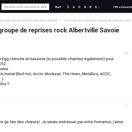
Nuit
E
A
D
G
B
E
196 connect
>
Groupe recherche Bassiste dans Savoie
Cherche bassiste pour groupe de reprises rock A
roupe de reprises rock Albertville Savoie
#0
er Egg cherche un bassiste (si possible chanteur également) pour
012.
maine.
ock/metal (Red Hot, Arctic Monkeys, The Hives, Metallica, ACDC,
.)
fos !!
#1
ur (je fais des chœurs). Je serais intéresser par votre formation, j'aime
6