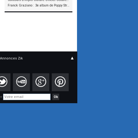
Franck Graziano : 3e album de Poppy Street en précommande
▲
Annonces Zik
er