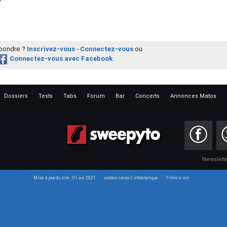
épondre ?
Inscrivez-vous
-
Connectez-vous
ou
Connectez-vous avec Facebook
Dossiers
Tests
Tabs
Forum
Bar
Concerts
Annonces Matos
Newslett
Mise à jour du site : 01 avr. 2021
webrox conseil informatique
Films à voir