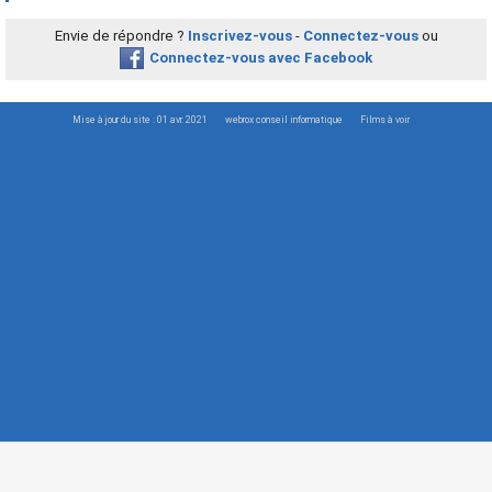
Envie de répondre ?
Inscrivez-vous
-
Connectez-vous
ou
Connectez-vous avec Facebook
Mise à jour du site : 01 avr. 2021
webrox conseil informatique
Films à voir