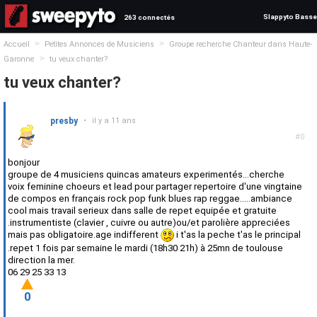
Slappyto Basse
263 connectés
>
>
Accueil
Petites Annonces de Musiciens
Groupe recherche Chanteur dans Haute-
>
Garonne
tu veux chanter?
tu veux chanter?
presby
•
il y a 11 ans
#0
bonjour
groupe de 4 musiciens quincas amateurs experimentés...cherche
voix feminine choeurs et lead pour partager repertoire d'une vingtaine
de compos en français rock pop funk blues rap reggae.....ambiance
cool mais travail serieux dans salle de repet equipée et gratuite
.instrumentiste (clavier , cuivre ou autre)ou/et parolière appreciées
mais pas obligatoire.age indifferent
i t'as la peche t'as le principal
.repet 1 fois par semaine le mardi (18h30 21h) à 25mn de toulouse
direction la mer.
06 29 25 33 13
0