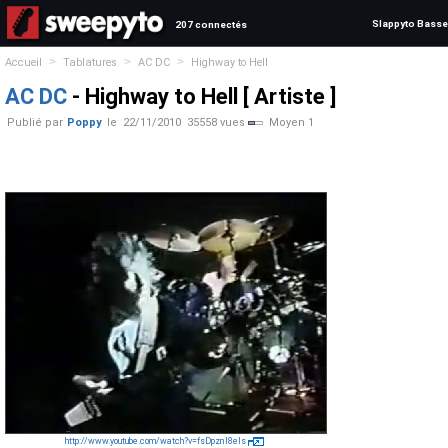
Slappyto Basse
207 connectés
>
>
>
Accueil
Tablatures
AC DC
Highway to Hell
AC DC
- Highway to Hell [ Artiste ]
Publié par
Poppy
le
22/11/2010
35558 vues
Moyen 1
http://www.youtube.com/watch?v=fsDpznl8eIs