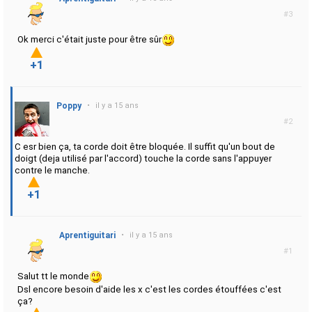
#3
Ok merci c'était juste pour être sûr
+1
Poppy
•
il y a 15 ans
#2
C esr bien ça, ta corde doit être bloquée. Il suffit qu'un bout de
doigt (deja utilisé par l'accord) touche la corde sans l'appuyer
contre le manche.
+1
Aprentiguitari
•
il y a 15 ans
#1
Salut tt le monde
Dsl encore besoin d'aide les x c'est les cordes étouffées c'est
ça?