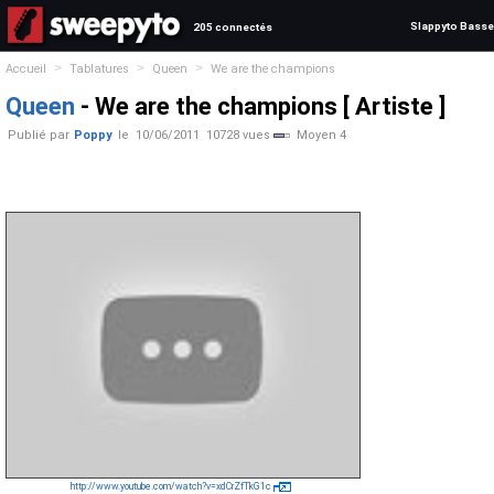
Slappyto Basse
205 connectés
>
>
>
Accueil
Tablatures
Queen
We are the champions
Queen
- We are the champions [ Artiste ]
Publié par
Poppy
le
10/06/2011
10728 vues
Moyen 4
http://www.youtube.com/watch?v=xdCrZfTkG1c