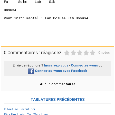
Fa     Solm    Lab    Sib 

Dosus4

Pont instrumental : Fam Dosus4 Fam Dosus4

1
2
3
4
5
0 Commentaires : réagissez !
0 notes
Envie de répondre ?
Inscrivez-vous
-
Connectez-vous
ou
Connectez-vous avec Facebook
Aucun commentaire !
TABLATURES PRÉCÉDENTES
Indochine
L'aventurier
Pink Floyd
Wish You Were Here