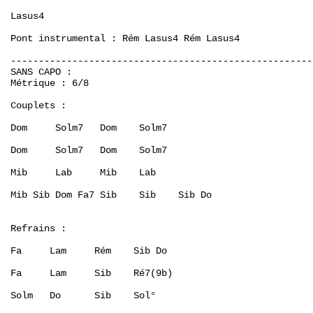
Lasus4

Pont instrumental : Rém Lasus4 Rém Lasus4

-------------------------------------------------------
SANS CAPO :

Métrique : 6/8

Couplets :

Dom     Solm7   Dom    Solm7

Dom     Solm7   Dom    Solm7

Mib     Lab     Mib    Lab

Mib Sib Dom Fa7 Sib    Sib    Sib Do

Refrains :

Fa     Lam     Rém    Sib Do

Fa     Lam     Sib    Ré7(9b)

Solm   Do      Sib    Sol°
