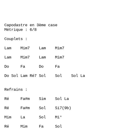
Capodastre en 3ème case

Métrique : 6/8

Couplets :

Lam    Mim7    Lam    Mim7

Lam    Mim7    Lam    Mim7

Do     Fa      Do     Fa

Do Sol Lam Ré7 Sol    Sol    Sol La

Refrains :

Ré     Fa#m    Sim    Sol La

Ré     Fa#m    Sol    Si7(9b)

Mim    La      Sol    Mi°

Ré     Mim     Fa     Sol 
