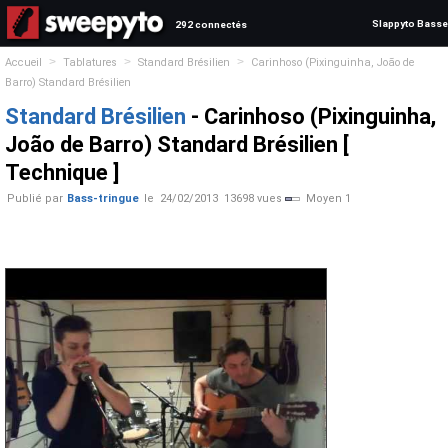
Slappyto Basse
292 connectés
>
>
>
Accueil
Tablatures
Standard Brésilien
Carinhoso (Pixinguinha, João de
Barro) Standard Brésilien
Standard Brésilien
- Carinhoso (Pixinguinha,
João de Barro) Standard Brésilien [
Technique ]
Publié par
Bass-tringue
le
24/02/2013
13698 vues
Moyen 1