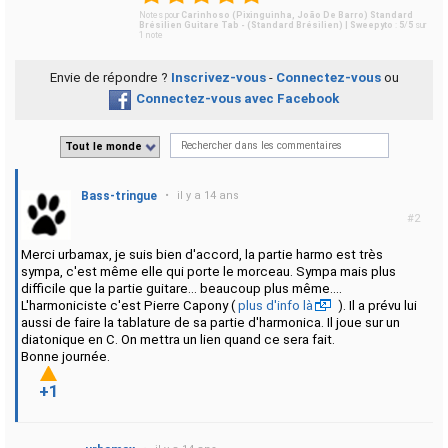
Notes pour
Carinhoso (Pixinguinha, João De Barro) Standard
Brésilien Guitare Tab - (Standard Brésilien) | Sweepyto
:
5
/
5
sur
1
note
Envie de répondre ?
Inscrivez-vous
-
Connectez-vous
ou
Connectez-vous avec Facebook
Tout le monde
Bass-tringue
•
il y a 14 ans
#2
Merci urbamax, je suis bien d'accord, la partie harmo est très
sympa, c'est même elle qui porte le morceau. Sympa mais plus
difficile que la partie guitare... beaucoup plus même....
L'harmoniciste c'est Pierre Capony (
plus d'info là
). Il a prévu lui
aussi de faire la tablature de sa partie d'harmonica. Il joue sur un
diatonique en C. On mettra un lien quand ce sera fait.
Bonne journée.
+1