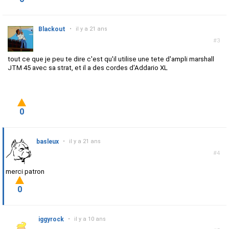
Blackout
•
il y a 21 ans
#3
tout ce que je peu te dire c'est qu'il utilise une tete d'ampli marshall
JTM 45 avec sa strat, et il a des cordes d'Addario XL
0
basleux
•
il y a 21 ans
#4
merci patron
0
iggyrock
•
il y a 10 ans