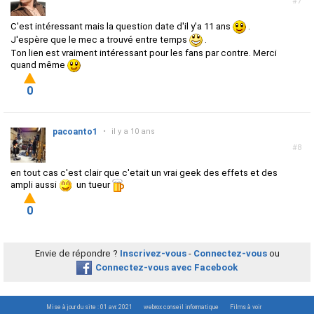
#7
C'est intéressant mais la question date d'il y'a 11 ans
.
J'espère que le mec a trouvé entre temps
.
Ton lien est vraiment intéressant pour les fans par contre. Merci
quand même
0
pacoanto1
•
il y a 10 ans
#8
en tout cas c'est clair que c'etait un vrai geek des effets et des
ampli aussi
un tueur
0
Envie de répondre ?
Inscrivez-vous
-
Connectez-vous
ou
Connectez-vous avec Facebook
Mise à jour du site : 01 avr. 2021
webrox conseil informatique
Films à voir