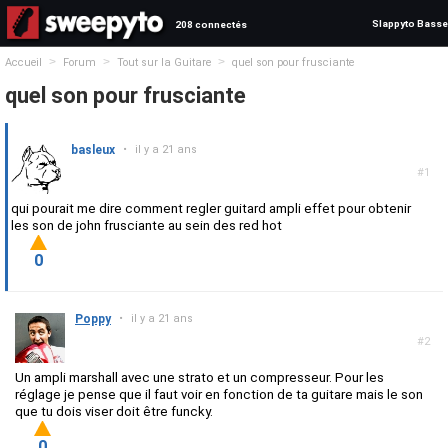
Slappyto Basse
208 connectés
>
>
>
Accueil
Forum
Tout sur la Guitare
quel son pour frusciante
quel son pour frusciante
basleux
•
il y a 21 ans
#1
qui pourait me dire comment regler guitard ampli effet pour obtenir
les son de john frusciante au sein des red hot
0
Poppy
•
il y a 21 ans
#2
Un ampli marshall avec une strato et un compresseur. Pour les
réglage je pense que il faut voir en fonction de ta guitare mais le son
que tu dois viser doit être funcky.
0