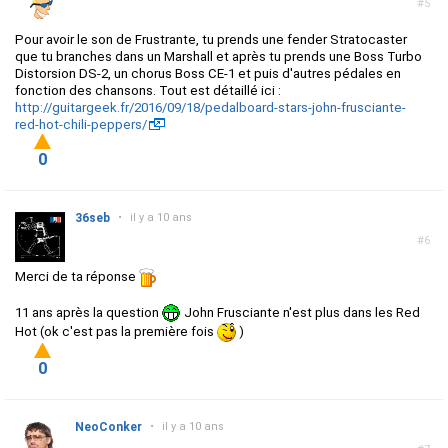
#5
Pour avoir le son de Frustrante, tu prends une fender Stratocaster
que tu branches dans un Marshall et après tu prends une Boss Turbo
Distorsion DS-2, un chorus Boss CE-1 et puis d'autres pédales en
fonction des chansons. Tout est détaillé ici :
http://guitargeek.fr/2016/09/18/pedalboard-stars-john-frusciante-
red-hot-chili-peppers/
0
36seb
•
il y a 10 ans
#6
Merci de ta réponse
11 ans après la question
John Frusciante n'est plus dans les Red
Hot (ok c'est pas la première fois
)
0
NeoConker
•
il y a 10 ans